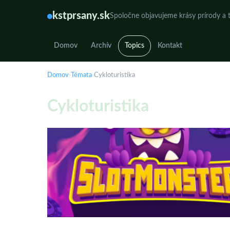
kstprsany.sk
Spoločne objavujeme krásy prírody a t
Domov
Archív
Topics
Kontakt
Domov
›
Témata
›
Cykloturistika
Cykloturistika