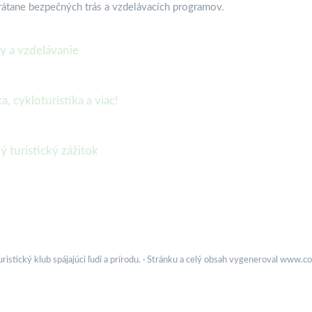
vrátane bezpečných trás a vzdelávacích programov.
sy a vzdelávanie
, cykloturistika a viac!
 turistický zážitok
istický klub spájajúci ľudí a prírodu. · Stránku a celý obsah vygeneroval
www.con