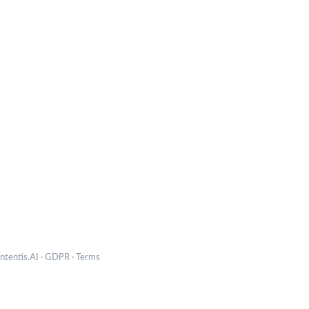
tentis.AI
·
GDPR
·
Terms