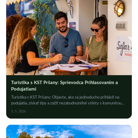
Turistika s KST Pršany: Sprievodca Prihlasovaním a
Podujatiami
Turistika s KST Pršany: Objavte, ako sa jednoducho prihlásiť na
podujatia, získať tipy a zažiť nezabudnuteľné výlety s komunitou
nadšencov. Kliknite!
5. 5. 2026