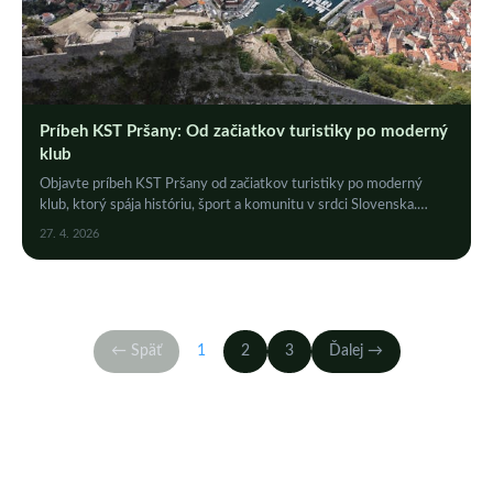
Príbeh KST Pršany: Od začiatkov turistiky po moderný
klub
Objavte príbeh KST Pršany od začiatkov turistiky po moderný
klub, ktorý spája históriu, šport a komunitu v srdci Slovenska.
Kliknite a čítajte!
27. 4. 2026
← Späť
1
2
3
Ďalej →