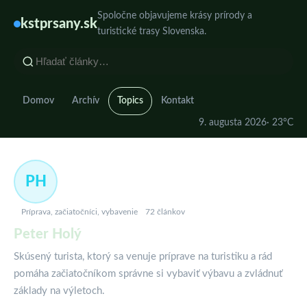
Spoločne objavujeme krásy prírody a
kstprsany.sk
turistické trasy Slovenska.
Domov
Archív
Topics
Kontakt
9. augusta 2026
· 23°C
PH
Príprava, začiatočníci, vybavenie
72 článkov
Peter Holý
Skúsený turista, ktorý sa venuje príprave na turistiku a rád
pomáha začiatočníkom správne si vybaviť výbavu a zvládnuť
základy na výletoch.