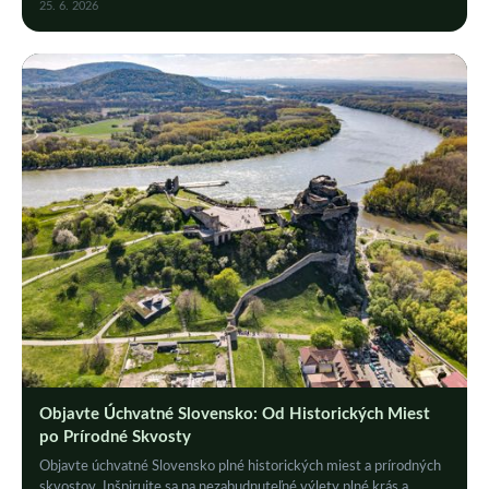
25. 6. 2026
Objavte Úchvatné Slovensko: Od Historických Miest
po Prírodné Skvosty
Objavte úchvatné Slovensko plné historických miest a prírodných
skvostov. Inšpirujte sa na nezabudnuteľné výlety plné krás a