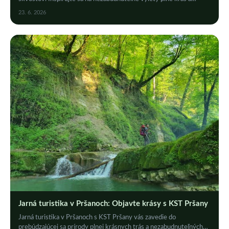
autentických zážitkov.
23. 6. 2026
Jarná turistika v Pršanoch: Objavte krásy s KST Pršany
Jarná turistika v Pršanoch s KST Pršany vás zavedie do
prebúdzajúcej sa prírody plnej krásnych trás a nezabudnuteľných