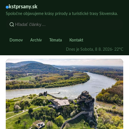
kstprsany.sk
Spoločne objavujeme krásy prírody a turistické trasy Slovenska.
Domov
Archív
Témata
Kontakt
Dnes je Sobota, 8 8. 2026
· 22°C