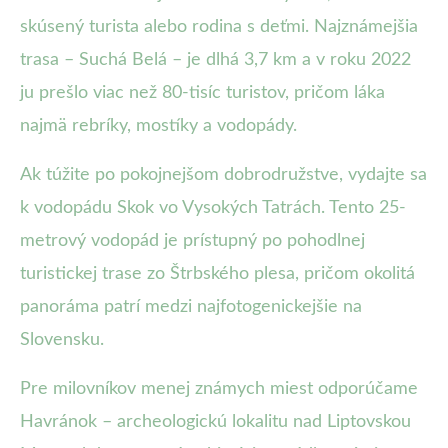
skúsený turista alebo rodina s deťmi. Najznámejšia
trasa – Suchá Belá – je dlhá 3,7 km a v roku 2022
ju prešlo viac než 80-tisíc turistov, pričom láka
najmä rebríky, mostíky a vodopády.
Ak túžite po pokojnejšom dobrodružstve, vydajte sa
k vodopádu Skok vo Vysokých Tatrách. Tento 25-
metrový vodopád je prístupný po pohodlnej
turistickej trase zo Štrbského plesa, pričom okolitá
panoráma patrí medzi najfotogenickejšie na
Slovensku.
Pre milovníkov menej známych miest odporúčame
Havránok – archeologickú lokalitu nad Liptovskou