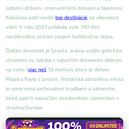
úzkymi uličkami, renesančnými domami a tajomnou
Kalváriou patrí medzi
top destinácie
na víkendový
výlet. V roku 2023 prilákala vyše 140-tisíc
návštevníkov, pričom záujem každoročne stúpa.
Ďalším skvostom je Levoča, známa svojím gotickým
chrámom sv. Jakuba s najvyšším dreveným oltárom
na svete (
viac než
18 metrov), ktorý je dielom
Majstra Pavla z Levoče. Historická atmosféra mesta
je umocnená zachovalými hradbami a námestím,
ktoré patrí k najväčším stredovekým námestiam v
strednej Európe.