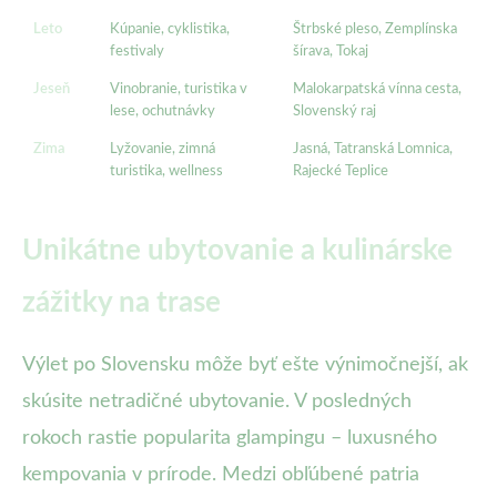
Leto
Kúpanie, cyklistika,
Štrbské pleso, Zemplínska
festivaly
šírava, Tokaj
Jeseň
Vinobranie, turistika v
Malokarpatská vínna cesta,
lese, ochutnávky
Slovenský raj
Zima
Lyžovanie, zimná
Jasná, Tatranská Lomnica,
turistika, wellness
Rajecké Teplice
Unikátne ubytovanie a kulinárske
zážitky na trase
Výlet po Slovensku môže byť ešte výnimočnejší, ak
skúsite netradičné ubytovanie. V posledných
rokoch rastie popularita glampingu – luxusného
kempovania v prírode. Medzi obľúbené patria