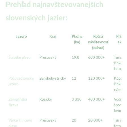
Prehľad najnavštevovanejších
slovenských jazier:
Jazero
Kraj
Plocha
Ročná
Primá
(ha)
návštevnosť
aktivi
(odhad)
Štrbské pleso
Prešovský
19,8
600 000+
Turistik
člnkovan
fotograf
Počúvadlianske
Banskobystrický
12
120 000+
Kúpanie
jazero
člnkovan
rybolov
Zemplínska
Košický
3 330
400 000+
Vodné
šírava
športy,
kempov
Veľké Hincovo
Prešovský
20
20 000+
Turistik
pleso
fotograf