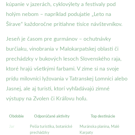
kúpanie v jazerách, cyklovýlety a festivaly pod
holým nebom – napríklad podujatie „Leto na
Šírave“ každoročne pritiahne tisíce návštevníkov.
Jeseň je časom pre gurmánov – ochutnávky
burčiaku, vinobrania v Malokarpatskej oblasti či
prechádzky v bukových lesoch Slovenského raja,
ktoré hrajú všetkými farbami. V zime si na svoje
prídu milovníci lyžovania v Tatranskej Lomnici alebo
Jasnej, ale aj turisti, ktorí vyhľadávajú zimné
výstupy na Zvolen či Kráľovu hoľu.
Obdobie
Odporúčané aktivity
Top destinácie
Jar
Pešia turistika, botanické
Muránska planina, Malé
prechádzky
Karpaty