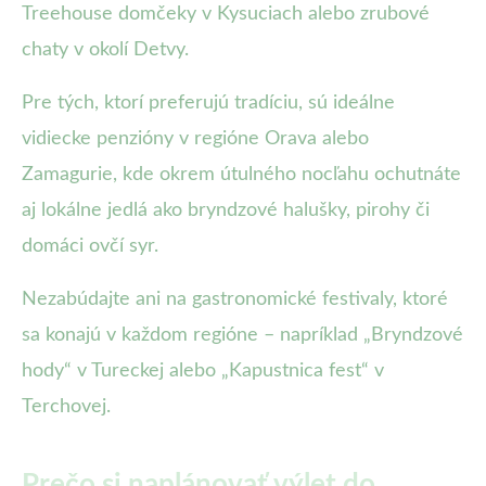
Treehouse domčeky v Kysuciach alebo zrubové
chaty v okolí Detvy.
Pre tých, ktorí preferujú tradíciu, sú ideálne
vidiecke penzióny v regióne Orava alebo
Zamagurie, kde okrem útulného nocľahu ochutnáte
aj lokálne jedlá ako bryndzové halušky, pirohy či
domáci ovčí syr.
Nezabúdajte ani na gastronomické festivaly, ktoré
sa konajú v každom regióne – napríklad „Bryndzové
hody“ v Tureckej alebo „Kapustnica fest“ v
Terchovej.
Prečo si naplánovať výlet do