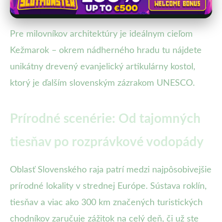
Pre milovníkov architektúry je ideálnym cieľom
Kežmarok – okrem nádherného hradu tu nájdete
unikátny drevený evanjelický artikulárny kostol,
ktorý je ďalším slovenským zázrakom UNESCO.
Prírodné scenérie: Od tajomných
tiesňav po rozprávkové vodopády
Oblasť Slovenského raja patrí medzi najpôsobivejšie
prírodné lokality v strednej Európe. Sústava roklín,
tiesňav a viac ako 300 km značených turistických
chodníkov zaručuje zážitok na celý deň, či už ste