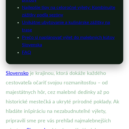
Najlepšie tipy na celoročné výlety: Kombinujte
zážitky podľa sezóny
Unikátne ubytovanie a kulinárske zážitky na
trase
Prečo si naplánovať výlet do malebných kútov
Slovenska
FAQ
Slovensko
je krajinou, ktorá dokáže každého
cestovateľa očariť svojou rozmanitosťou – od
majestátnych hôr, cez malebné dedinky až po
historické mestečká a ukryté prírodné poklady. Ak
hľadáte inšpiráciu na nezabudnuteľné výlety,
pripravili sme pre vás prehľad najmalebnejších