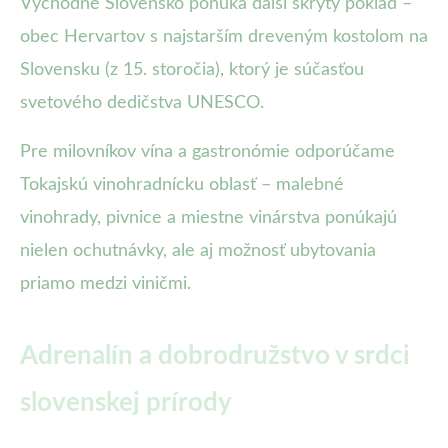
Východné Slovensko ponúka ďalší skrytý poklad –
obec Hervartov s najstarším dreveným kostolom na
Slovensku (z 15. storočia), ktorý je súčasťou
svetového dedičstva UNESCO.
Pre milovníkov vína a gastronómie odporúčame
Tokajskú vinohradnícku oblasť – malebné
vinohrady, pivnice a miestne vinárstva ponúkajú
nielen ochutnávky, ale aj možnosť ubytovania
priamo medzi viničmi.
Adrenalín a dobrodružstvo v srdci
slovenskej prírody