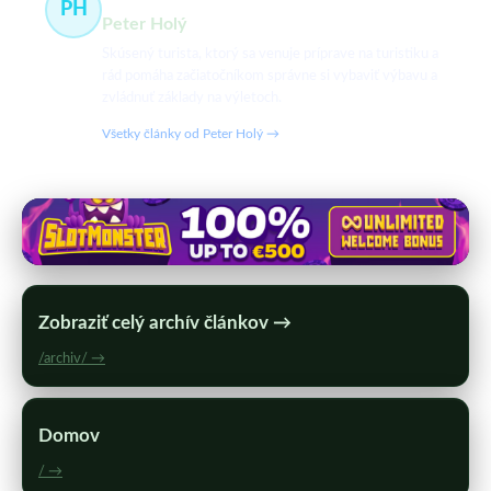
PH
Peter Holý
Skúsený turista, ktorý sa venuje príprave na turistiku a
rád pomáha začiatočníkom správne si vybaviť výbavu a
zvládnuť základy na výletoch.
Všetky články od Peter Holý →
Zobraziť celý archív článkov →
/archiv/ →
Domov
/ →