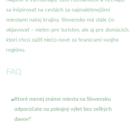
Naplno si vychutnajte túto rozmanitosť a nechajte
sa inšpirovať na cestách za najmalebnejšími
miestami našej krajiny. Slovensko má stále čo
objavovať – nielen pre turistov, ale aj pre domácich,
ktorí chcú zažiť niečo nové za hranicami svojho
regiónu.
FAQ
Ktoré menej známe miesta na Slovensku
▸
odporúčate na pokojný výlet bez veľkých
davov?