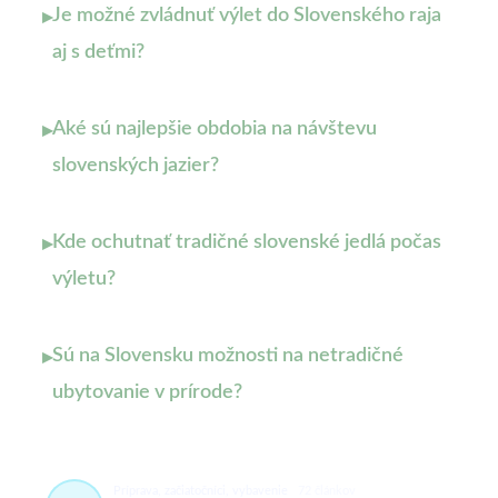
Je možné zvládnuť výlet do Slovenského raja
▸
aj s deťmi?
Aké sú najlepšie obdobia na návštevu
▸
slovenských jazier?
Kde ochutnať tradičné slovenské jedlá počas
▸
výletu?
Sú na Slovensku možnosti na netradičné
▸
ubytovanie v prírode?
Príprava, začiatočníci, vybavenie
72 článkov