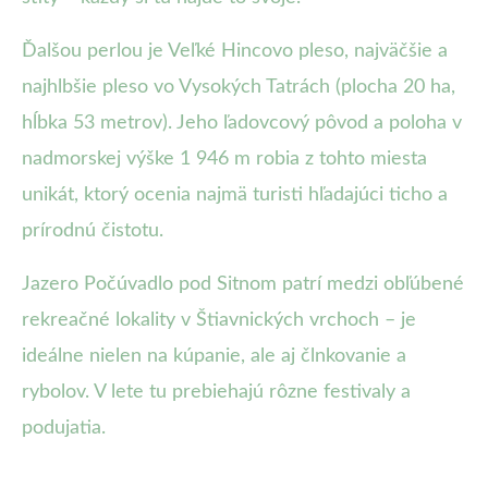
Ďalšou perlou je Veľké Hincovo pleso, najväčšie a
najhlbšie pleso vo Vysokých Tatrách (plocha 20 ha,
hĺbka 53 metrov). Jeho ľadovcový pôvod a poloha v
nadmorskej výške 1 946 m robia z tohto miesta
unikát, ktorý ocenia najmä turisti hľadajúci ticho a
prírodnú čistotu.
Jazero Počúvadlo pod Sitnom patrí medzi obľúbené
rekreačné lokality v Štiavnických vrchoch – je
ideálne nielen na kúpanie, ale aj člnkovanie a
rybolov. V lete tu prebiehajú rôzne festivaly a
podujatia.