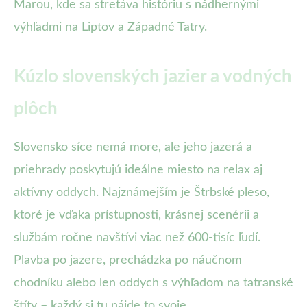
Marou, kde sa stretáva históriu s nádhernými
výhľadmi na Liptov a Západné Tatry.
Kúzlo slovenských jazier a vodných
plôch
Slovensko síce nemá more, ale jeho jazerá a
priehrady poskytujú ideálne miesto na relax aj
aktívny oddych. Najznámejším je Štrbské pleso,
ktoré je vďaka prístupnosti, krásnej scenérii a
službám ročne navštívi viac než 600-tisíc ľudí.
Plavba po jazere, prechádzka po náučnom
chodníku alebo len oddych s výhľadom na tatranské
štíty – každý si tu nájde to svoje.