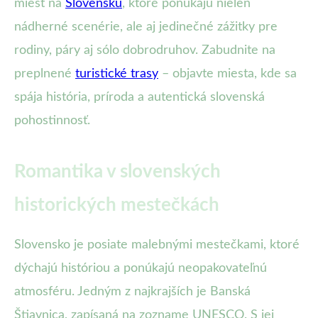
miest na
Slovensku
, ktoré ponúkajú nielen
nádherné scenérie, ale aj jedinečné zážitky pre
rodiny, páry aj sólo dobrodruhov. Zabudnite na
preplnené
turistické trasy
– objavte miesta, kde sa
spája história, príroda a autentická slovenská
pohostinnosť.
Romantika v slovenských
historických mestečkách
Slovensko je posiate malebnými mestečkami, ktoré
dýchajú históriou a ponúkajú neopakovateľnú
atmosféru. Jedným z najkrajších je Banská
Štiavnica, zapísaná na zozname UNESCO. S jej