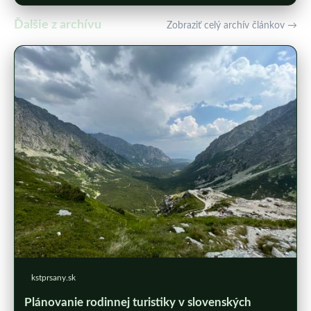
Ďalšie z archívu
Zobraziť celý archív článkov →
kstprsany.sk
Plánovanie rodinnej turistiky v slovenských