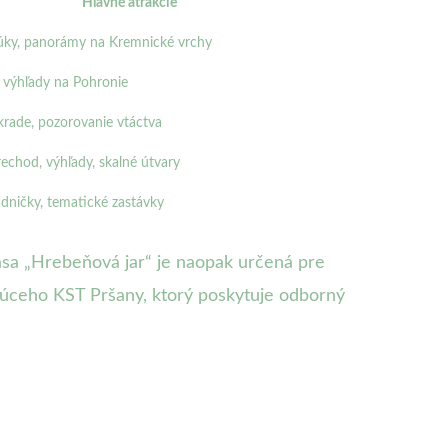
Hlavné atrakcie
lúky, panorámy na Kremnické vrchy
, výhľady na Pohronie
rade, pozorovanie vtáctva
chod, výhľady, skalné útvary
udničky, tematické zastávky
Trasa „Hrebeňová jar“ je naopak určená pre
edúceho KST Pršany, ktorý poskytuje odborný