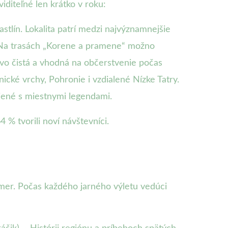
iditeľné len krátko v roku:
astlín. Lokalita patrí medzi najvýznamnejšie
. Na trasách „Korene a pramene“ možno
ovo čistá a vhodná na občerstvenie počas
ické vrchy, Pohronie i vzdialené Nízke Tatry.
ojené s miestnymi legendami.
 % tvorili noví návštevníci.
zmer. Počas každého jarného výletu vedúci