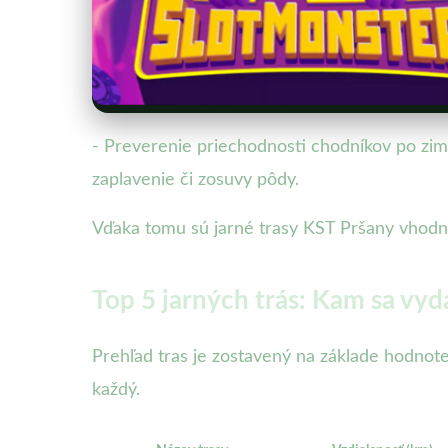
- Preverenie priechodnosti chodníkov po zime
zaplavenie či zosuvy pôdy.
Vďaka tomu sú jarné trasy KST Pršany vhodné
Top 5 jarných trás: Kam sa vyd
Prehľad tras je zostavený na základe hodnote
každý.