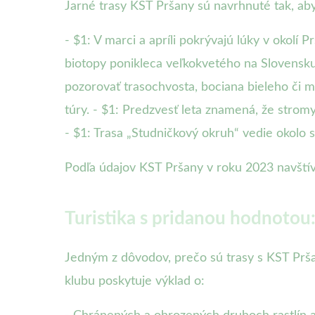
Jarné trasy KST Pršany sú navrhnuté tak, aby 
- $1: V marci a apríli pokrývajú lúky v okolí 
biotopy ponikleca veľkokvetého na Slovensku
pozorovať trasochvosta, bociana bieleho či m
túry. - $1: Predzvesť leta znamená, že strom
- $1: Trasa „Studničkový okruh“ vedie okolo s
Podľa údajov KST Pršany v roku 2023 navštívil
Turistika s pridanou hodnotou:
Jedným z dôvodov, prečo sú trasy s KST Pršan
klubu poskytuje výklad o: