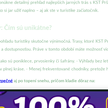
úkne detailný prehľad najlepších jarných trás s KST Prš
 si jar užiť naplno – aj ak ste v turistike začiatočník.
y: Čím sú unikátne?
pohľadu turistiky skutočne výnimočná. Trasy, ktoré KST Pr
u a dostupnosťou. Práve v tomto období máte možnosť vid
, ako sú poniklece, prvosienky či šafrány. - Výhľady bez 
v plnej kráse. - Menej frekventované chodníky, pretože
zpečné
aj po topení snehu, pričom kladie dôraz na: