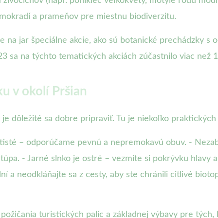
živočíchov (napr. poniklec veľkokvetý, motýle rodu modrá
 mokradí a prameňov pre miestnu biodiverzitu.
 na jar špeciálne akcie, ako sú botanické prechádzky s 
23 sa na týchto tematických akciách zúčastnilo viac než 
ku v okolí Pršian
, je dôležité sa dobre pripraviť. Tu je niekoľko praktickýc
latisté – odporúčame pevnú a nepremokavú obuv. - Nezab
túpa. - Jarné slnko je ostré – vezmite si pokrývku hlavy
í a neodkláňajte sa z cesty, aby ste chránili citlivé biot
ičania turistických palíc a základnej výbavy pre tých, kt