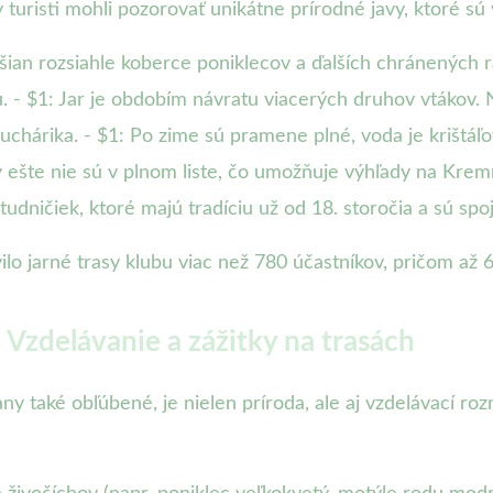
turisti mohli pozorovať unikátne prírodné javy, ktoré sú v
Pršian rozsiahle koberce poniklecov a ďalších chránených r
. - $1: Jar je obdobím návratu viacerých druhov vtákov
uchárika. - $1: Po zime sú pramene plné, voda je krištáľ
y ešte nie sú v plnom liste, čo umožňuje výhľady na Kremn
tudničiek, ktoré majú tradíciu už od 18. storočia a sú sp
o jarné trasy klubu viac než 780 účastníkov, pričom až 64
 Vzdelávanie a zážitky na trasách
y také obľúbené, je nielen príroda, ale aj vzdelávací ro