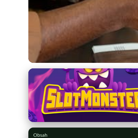
kstprsany.sk
Jar plná objavov: Po
2. 3. 2026
· 9 min čítania · Autor: Peter Holý
Obsah