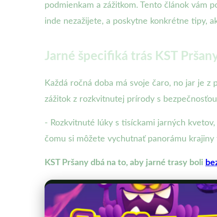
podmienkam a zážitkom. Tento článok vám pon
inde nezažijete, a poskytne konkrétne tipy, ako
Jarné špecifiká trás KST Pršan
Každá ročná doba má svoje čaro, no jar je z 
zážitok z rozkvitnutej prírody s bezpečnosťo
- Rozkvitnuté lúky s tisíckami jarných kvetov
čomu si môžete vychutnať panorámu krajiny 
KST Pršany dbá na to, aby jarné trasy boli
be