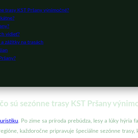
nne trasy KST Pršany výnimočné?
ikátne?
šany?
ch vidieť?
 a zážitky na trasách
šian
 Pršany?
ečo sú sezónne trasy KST Pršany výnim
turistiku
. Po zime sa príroda prebúdza, lesy a lúky hýria f
v regióne, každoročne pripravuje špeciálne sezónne trasy