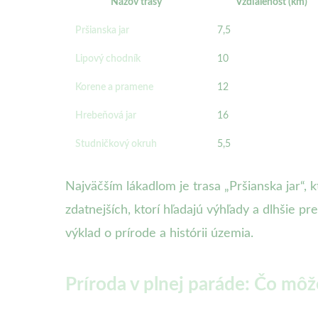
Názov trasy
Vzdialenosť (km)
Pršianska jar
7,5
Lipový chodník
10
Korene a pramene
12
Hrebeňová jar
16
Studničkový okruh
5,5
Najväčším lákadlom je trasa „Pršianska jar“, 
zdatnejších, ktorí hľadajú výhľady a dlhšie 
výklad o prírode a histórii územia.
Príroda v plnej paráde: Čo môž