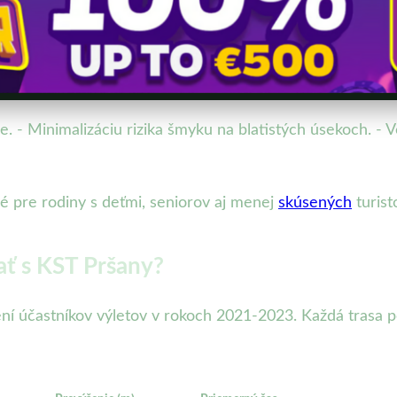
. - Minimalizáciu rizika šmyku na blatistých úsekoch. - V
 pre rodiny s deťmi, seniorov aj menej
skúsených
turist
ať s KST Pršany?
ní účastníkov výletov v rokoch 2021-2023. Každá trasa pon