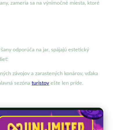
any, zameria sa na výnimočné miesta, ktoré
šany odporúča na jar, spájajú estetický
ieť:
letných závojov a zarastených konárov, vďaka
 hlavná sezóna
turistov
ešte len príde.