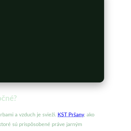
očné?
arbami a vzduch je svieži.
KST Pršany
, ako
, ktoré sú prispôsobené práve jarným