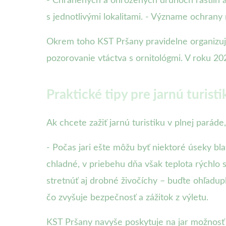
- Chránených a ohrozených druhoch rastlín a 
s jednotlivými lokalitami. - Význame ochrany
Okrem toho KST Pršany pravidelne organizuje
pozorovanie vtáctva s ornitológmi. V roku 20
Praktické tipy pre jarnú turisti
Ak chcete zažiť jarnú turistiku v plnej paráde
- Počas jari ešte môžu byť niektoré úseky b
chladné, v priebehu dňa však teplota rýchlo s
stretnúť aj drobné živočíchy – buďte ohľadupln
čo zvyšuje bezpečnosť a zážitok z výletu.
KST Pršany navyše poskytuje na jar možnosť pož