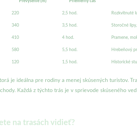
Prevýšenie (m)
Priemerný čas
220
2,5 hod.
Rozkvitnuté 
340
3,5 hod.
Storočné lipy
410
4 hod.
Pramene, mok
580
5,5 hod.
Hrebeňový pre
120
1,5 hod.
Historické st
ktorá je ideálna pre rodiny a menej skúsených turistov. 
prechody. Každá z týchto trás je v sprievode skúseného v
ete na trasách vidieť?