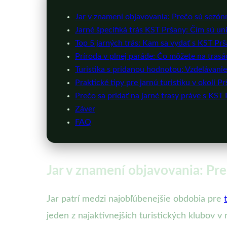
Jar v znamení objavovania: Prečo sú sezó
Jarné špecifiká trás KST Pršany: Čím sú un
Top 5 jarných trás: Kam sa vydať s KST Pr
Príroda v plnej paráde: Čo môžete na trasá
Turistika s pridanou hodnotou: Vzdelávanie
Praktické tipy pre jarnú turistiku v okolí Pr
Prečo sa pridať na jarné trasy práve s KST
Záver
FAQ
Jar v znamení objavovania: Pr
Jar patrí medzi najobľúbenejšie obdobia pre
jeden z najaktívnejších turistických klubov 