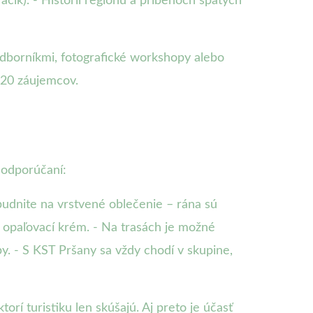
čik). - Histórii regiónu a príbehoch spätých
odborníkmi, fotografické workshopy alebo
120 záujemcov.
h odporúčaní:
udnite na vrstvené oblečenie – rána sú
 a opaľovací krém. - Na trasách je možné
opy. - S KST Pršany sa vždy chodí v skupine,
orí turistiku len skúšajú. Aj preto je účasť