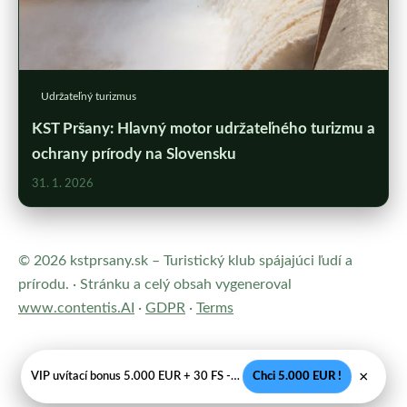
Udržateľný turizmus
KST Pršany: Hlavný motor udržateľného turizmu a
ochrany prírody na Slovensku
31. 1. 2026
© 2026 kstprsany.sk – Turistický klub spájajúci ľudí a
prírodu. · Stránku a celý obsah vygeneroval
www.contentis.AI
·
GDPR
·
Terms
×
VIP uvítací bonus 5.000 EUR + 30 FS - Legálne SK casino
Chci 5.000 EUR !