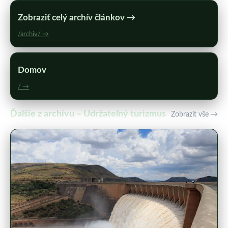
Zobraziť celý archív článkov →
/archiv/ →
Domov
/ →
Ďalšie z archívu – Udržateľný turizmus
Zobrazit vše →