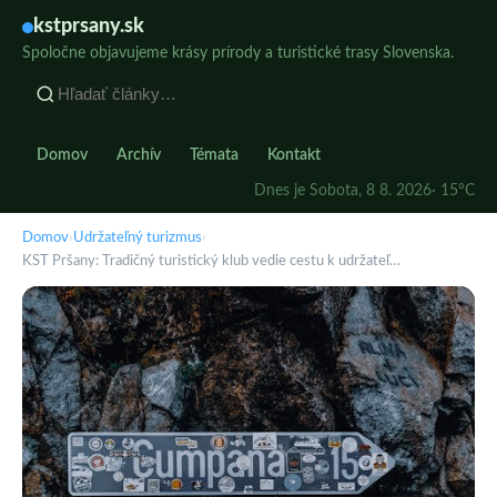
kstprsany.sk
Spoločne objavujeme krásy prírody a turistické trasy Slovenska.
Domov
Archív
Témata
Kontakt
Dnes je Sobota, 8 8. 2026
· 15°C
Domov
›
Udržateľný turizmus
›
KST Pršany: Tradičný turistický klub vedie cestu k udržateľ…