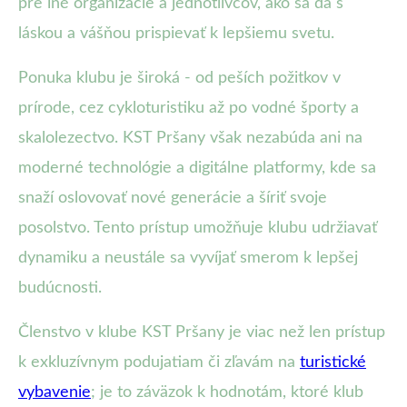
pre iné organizácie a jednotlivcov, ako sa dá s
láskou a vášňou prispievať k lepšiemu svetu.
Ponuka klubu je široká - od peších požitkov v
prírode, cez cykloturistiku až po vodné športy a
skalolezectvo. KST Pršany však nezabúda ani na
moderné technológie a digitálne platformy, kde sa
snaží oslovovať nové generácie a šíriť svoje
posolstvo. Tento prístup umožňuje klubu udržiavať
dynamiku a neustále sa vyvíjať smerom k lepšej
budúcnosti.
Členstvo v klube KST Pršany je viac než len prístup
k exkluzívnym podujatiam či zľavám na
turistické
vybavenie
; je to záväzok k hodnotám, ktoré klub