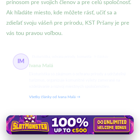
prínosom pre svojich členov a pre celú spoločnosť.
Ak hľadáte miesto, kde môžete rásť, učiť sa a
zdieľať svoju vášeň pre prírodu, KST Pršany je pre
vás tou pravou voľbou.
Ekoturistika, ochrana prírody, komunita
9 článkov
IM
Ivana Malá
Ekoturistka so záujmom o ochranu prírody a udržateľný
turizmus, organizuje komunitné výlety zamerané na
vzdelávanie a rozvoj miestnych spoločenstiev.
Všetky články od Ivana Malá →