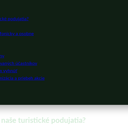
ické podujatia?
efonicky a osobne
iny
rovaných účastníkov
im vyhnúť
nizácia a priebeh akcie
 naše turistické podujatia?