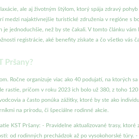
xácie, ale aj životným štýlom, ktorý spája zdravý pohyb
trí medzi najaktívnejšie turistické združenia v regióne 
ch je jednoduchšie, než by ste čakali. V tomto článku vám
nosti registrácie, aké benefity získate a čo všetko vás ča
ST Pršany?
bom. Ročne organizuje viac ako 40 podujatí, na ktorých s
e rastie, pričom v roku 2023 ich bolo už 380, z toho 120
odcovia a často ponúka zážitky, ktoré by ste ako individuá
níkmi na prírodu, či špeciálne rodinné akcie.
ujatie KST Pršany: - Pravidelne aktualizované trasy, ktor
ti: od rodinných prechádzok až po vysokohorské túry. - 