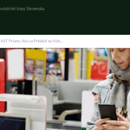
uristické trasy Slovenska.
 KST Pršany: Ako sa Prihlásiť na Výle…