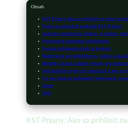
Obsah
KST Pršany: Ako sa prihlásiť na naše turist
Prečo sa zúčastniť podujatí KST Pršany?
Spôsoby registrácie: Online, e-mailom, tel
Porovnanie spôsobov prihlásenia:
Postup prihlásenia krok za krokom
Registrácia pre jednotlivcov, rodiny a skup
Benefity účasti a ďalšie výhody pre regist
Najčastejšie chyby pri registrácii a ako sa 
Čo vás čaká po prihlásení: Informácie, orga
Záver
FAQ
KST Pršany: Ako sa prihlásiť na