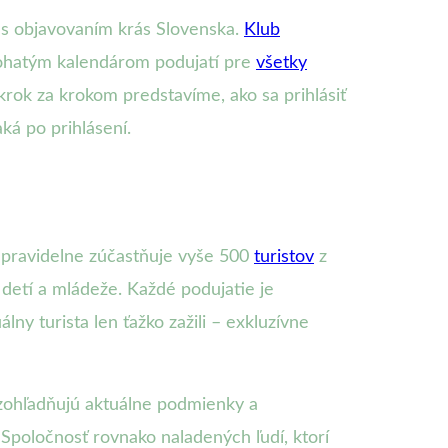
 s objavovaním krás Slovenska.
Klub
s bohatým kalendárom podujatí pre
všetky
 krok za krokom predstavíme, ako sa prihlásiť
ká po prihlásení.
a pravidelne zúčastňuje vyše 500
turistov
z
 detí a mládeže. Každé podujatie je
lny turista len ťažko zažili – exkluzívne
é zohľadňujú aktuálne podmienky a
Spoločnosť rovnako naladených ľudí, ktorí