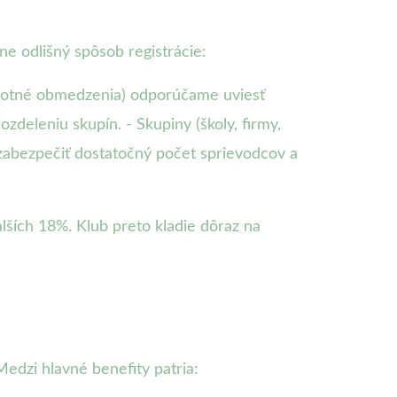
ne odlišný spôsob registrácie:
dravotné obmedzenia) odporúčame uviesť
zdeleniu skupín. - Skupiny (školy, firmy,
zabezpečiť dostatočný počet sprievodcov a
lších 18%. Klub preto kladie dôraz na
Medzi hlavné benefity patria: