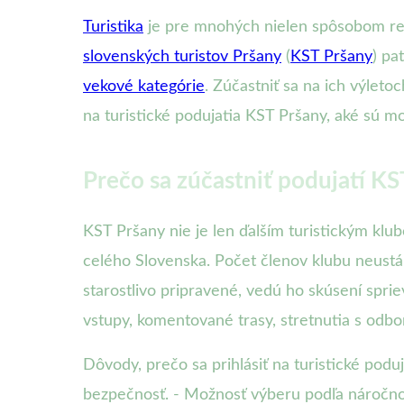
Turistika
je pre mnohých nielen spôsobom rela
slovenských turistov Pršany
(
KST Pršany
) pa
vekové kategórie
. Zúčastniť sa na ich výleto
na turistické podujatia KST Pršany, aké sú mož
Prečo sa zúčastniť podujatí K
KST Pršany nie je len ďalším turistickým klu
celého Slovenska. Počet členov klubu neustál
starostlivo pripravené, vedú ho skúsení spriev
vstupy, komentované trasy, stretnutia s odbor
Dôvody, prečo sa prihlásiť na turistické pod
bezpečnosť. - Možnosť výberu podľa náročnos