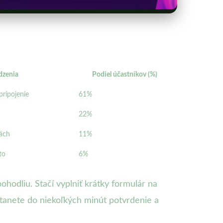
zenia
Podiel účastníkov (%)
pripojenie
61%
n
22%
ách
11%
to
6%
ohodliu. Stačí vyplniť krátky formulár na
stanete do niekoľkých minút potvrdenie a