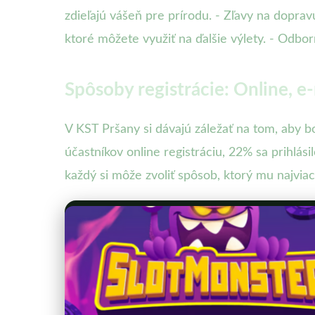
zdieľajú vášeň pre prírodu. - Zľavy na dopr
ktoré môžete využiť na ďalšie výlety. - Odborn
Spôsoby registrácie: Online, e
V KST Pršany si dávajú záležať na tom, aby b
účastníkov online registráciu, 22% sa prihlá
každý si môže zvoliť spôsob, ktorý mu najvia