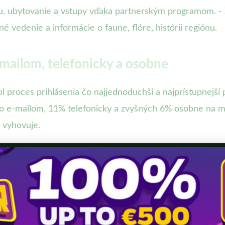
avu, ubytovanie a vstupy vďaka partnerským programom. 
é vedenie a informácie o faune, flóre, histórii regiónu.
-mailom, telefonicky a osobne
ol proces prihlásenia čo najjednoduchší a najprístupnejš
silo e-mailom, 11% telefonicky a zvyšných 6% osobne na mi
c vyhovuje.