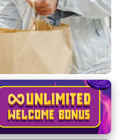
lásiť na Výlety?