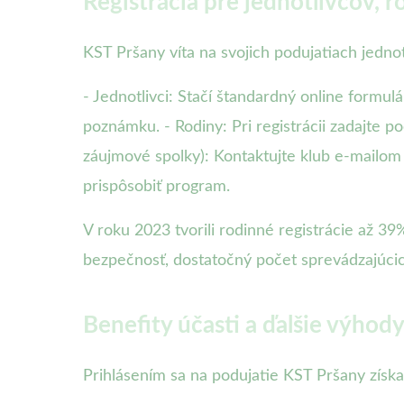
Registrácia pre jednotlivcov, r
KST Pršany víta na svojich podujatiach jednot
- Jednotlivci: Stačí štandardný online formu
poznámku. - Rodiny: Pri registrácii zadajte p
záujmové spolky): Kontaktujte klub e-mailom
prispôsobiť program.
V roku 2023 tvorili rodinné registrácie až 3
bezpečnosť, dostatočný počet sprevádzajúcich
Benefity účasti a ďalšie výhod
Prihlásením sa na podujatie KST Pršany získav