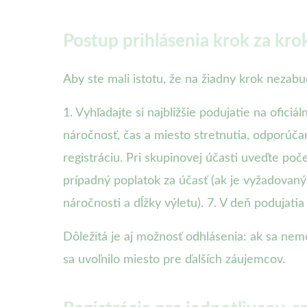
Postup prihlásenia krok za kr
Aby ste mali istotu, že na žiadny krok nezabu
1. Vyhľadajte si najbližšie podujatie na oficiá
náročnosť, čas a miesto stretnutia, odporúčan
registráciu. Pri skupinovej účasti uveďte poč
prípadný poplatok za účasť (ak je vyžadovaný
náročnosti a dĺžky výletu). 7. V deň podujati
Dôležitá je aj možnosť odhlásenia: ak sa nem
sa uvoľnilo miesto pre ďalších záujemcov.