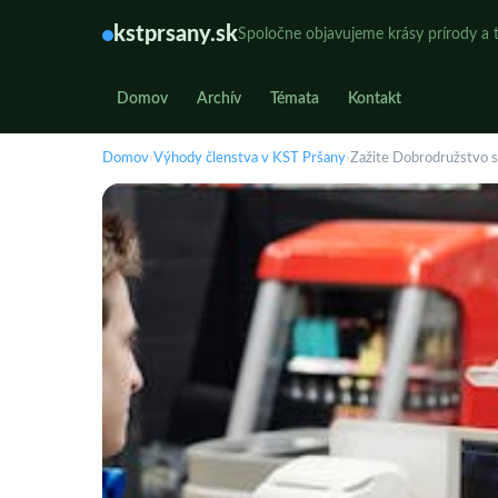
kstprsany.sk
Spoločne objavujeme krásy prírody a t
Domov
Archív
Témata
Kontakt
Domov
›
Výhody členstva v KST Pršany
›
Zažite Dobrodružstvo s