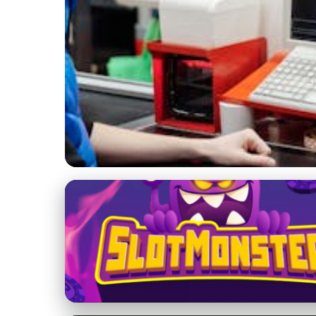
Výhody členstva v KST Pršany
Zažite Dobrodružstv
27. 2. 2026
· 10 min čítania · Autor: Peter Holý