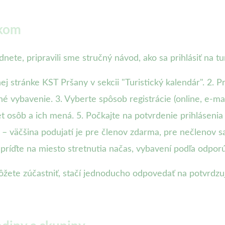
okom
dnete, pripravili sme stručný návod, ako sa prihlásiť na t
lnej stránke KST Pršany v sekcii "Turistický kalendár". 2. Pr
é vybavenie. 3. Vyberte spôsob registrácie (online, e-mail
et osôb a ich mená. 5. Počkajte na potvrdenie prihlásenia
 – väčšina podujatí je pre členov zdarma, pre nečlenov 
a príďte na miesto stretnutia načas, vybavení podľa odporú
ôžete zúčastniť, stačí jednoducho odpovedať na potvrdzujú