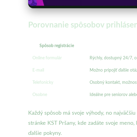
Porovnanie spôsobov prihlásen
Spôsob registrácie
Online formulár
Rýchly, dostupný 24/7, o
E-mail
Možno pripojiť ďalšie ot
Telefonicky
Osobný kontakt, možnosť 
Osobne
Ideálne pre seniorov ale
Každý spôsob má svoje výhody, no najväčšiu po
stránke KST Pršany, kde zadáte svoje meno, 
ďalšie pokyny.