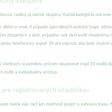
odiny a skupiny
livcov, rodiny aj väčšie skupiny. Každá kategória má mier
lár alebo e-mail. V prípade špeciálnych potrieb (napr. z
očet dospelých a detí, prípadne vek detí kvôli vhodnému ro
 alebo telefonicky aspoň 10 dní vopred, aby bolo možné 
9% všetkých účastníkov, pričom skupinové (nad 10 osôb) ďa
 osôb a individuálny prístup.
y pre registrovaných účastníkov
ate oveľa viac než len možnosť prejsť si vybranú trasu. 