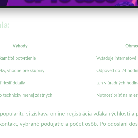
ia:
Výhody
Obmed
kamžité potvrdenie
Vyžaduje internetové 
ázky, vhodné pre skupiny
Odpoveď do 24 hodí
riešiť detaily
Len v úradných hodin
bo technicky menej zdatných
Nutnosť prísť na mies
pularitu si získava online registrácia vďaka rýchlosti a p
kontakt, vybrané podujatie a počet osôb. Po odoslaní do