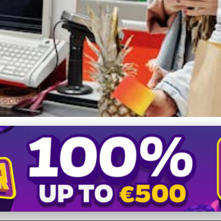
o s KST Pršany: Ako sa Prih