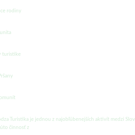
úce rodiny
munita
 turistike
Pršany
komunít
ôdza Turistika je jednou z najobľúbenejších aktivít medzi Slo
úto činnosť z