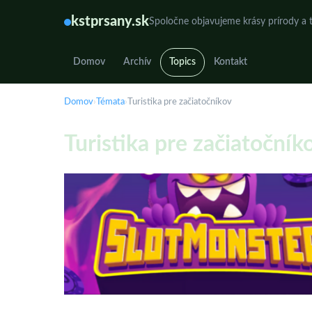
kstprsany.sk
Spoločne objavujeme krásy prírody a t
Domov
Archív
Topics
Kontakt
Domov
›
Témata
›
Turistika pre začiatočníkov
Turistika pre začiatočník