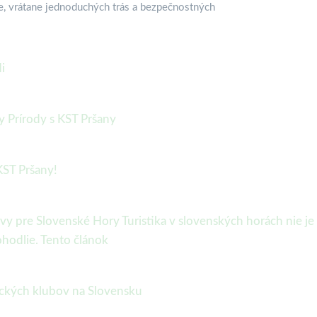
ike, vrátane jednoduchých trás a bezpečnostných
i
sy Prírody s KST Pršany
KST Pršany!
y pre Slovenské Hory Turistika v slovenských horách nie je 
hodlie. Tento článok
tických klubov na Slovensku