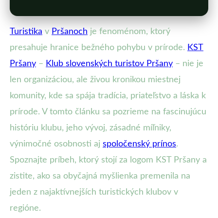
Turistika
v
Pršanoch
je fenoménom, ktorý
presahuje hranice bežného pohybu v prírode.
KST
Pršany
–
Klub slovenských turistov Pršany
– nie je
len organizáciou, ale živou kronikou miestnej
komunity, kde sa spája tradícia, priateľstvo a láska k
prírode. V tomto článku sa pozrieme na fascinujúcu
históriu klubu, jeho vývoj, zásadné míľniky,
výnimočné osobnosti aj
spoločenský prínos
.
Spoznajte príbeh, ktorý stojí za logom KST Pršany a
zistite, ako sa obyčajná myšlienka premenila na
jeden z najaktívnejších turistických klubov v
regióne.