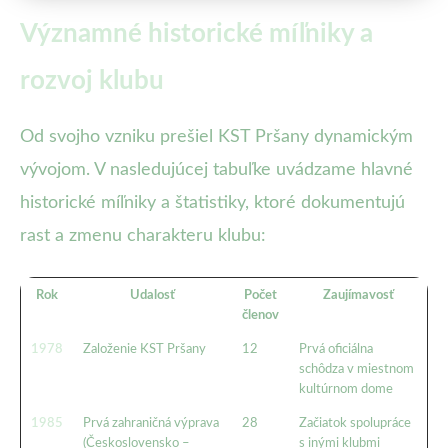
Významné historické míľniky a
rozvoj klubu
Od svojho vzniku prešiel KST Pršany dynamickým
vývojom. V nasledujúcej tabuľke uvádzame hlavné
historické míľniky a štatistiky, ktoré dokumentujú
rast a zmenu charakteru klubu:
Rok
Udalosť
Počet
Zaujímavosť
členov
1978
Založenie KST Pršany
12
Prvá oficiálna
schôdza v miestnom
kultúrnom dome
1985
Prvá zahraničná výprava
28
Začiatok spolupráce
(Československo –
s inými klubmi