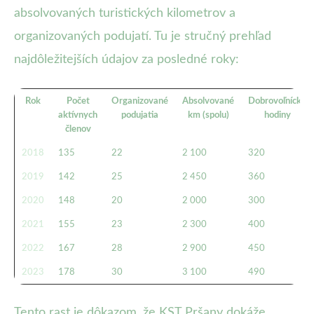
absolvovaných turistických kilometrov a
organizovaných podujatí. Tu je stručný prehľad
najdôležitejších údajov za posledné roky:
Rok
Počet
Organizované
Absolvované
Dobrovoľnícke
aktívnych
podujatia
km (spolu)
hodiny
členov
2018
135
22
2 100
320
2019
142
25
2 450
360
2020
148
20
2 000
300
2021
155
23
2 300
400
2022
167
28
2 900
450
2023
178
30
3 100
490
Tento rast je dôkazom, že KST Pršany dokáže