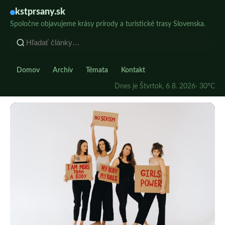
kstprsany.sk
Spoločne objavujeme krásy prírody a turistické trasy Slovenska.
Domov
Archív
Témata
Kontakt
Dnes je Štvrtok, 6 8. 2026
· 30°C