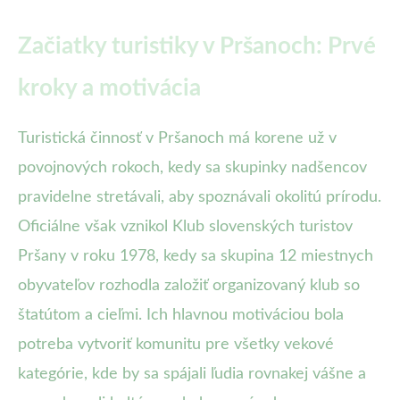
Začiatky turistiky v Pršanoch: Prvé
kroky a motivácia
Turistická činnosť v Pršanoch má korene už v
povojnových rokoch, kedy sa skupinky nadšencov
pravidelne stretávali, aby spoznávali okolitú prírodu.
Oficiálne však vznikol Klub slovenských turistov
Pršany v roku 1978, kedy sa skupina 12 miestnych
obyvateľov rozhodla založiť organizovaný klub so
štatútom a cieľmi. Ich hlavnou motiváciou bola
potreba vytvoriť komunitu pre všetky vekové
kategórie, kde by sa spájali ľudia rovnakej vášne a