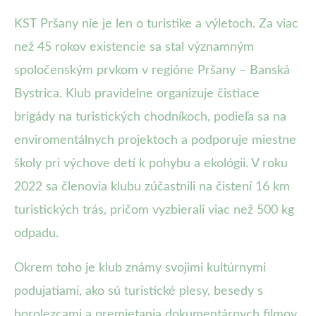
KST Pršany nie je len o turistike a výletoch. Za viac
než 45 rokov existencie sa stal významným
spoločenským prvkom v regióne Pršany – Banská
Bystrica. Klub pravidelne organizuje čistiace
brigády na turistických chodníkoch, podieľa sa na
enviromentálnych projektoch a podporuje miestne
školy pri výchove detí k pohybu a ekológii. V roku
2022 sa členovia klubu zúčastnili na čistení 16 km
turistických trás, pričom vyzbierali viac než 500 kg
odpadu.
Okrem toho je klub známy svojimi kultúrnymi
podujatiami, ako sú turistické plesy, besedy s
horolezcami a premietania dokumentárnych filmov