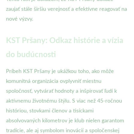
zaujať stále širšiu verejnosť a efektívne reagovať na
nové výzvy.
KST Pršany: Odkaz histórie a vízia
do budúcnosti
Príbeh KST Pršany je ukážkou toho, ako môže
komunitná organizácia ovplyvniť miestnu
spoločnosť, vytvárať hodnoty a inšpirovať ľudí k
aktívnemu životnému štýlu. S viac než 45-ročnou
históriou, stovkami členov a tisíckami
absolvovaných kilometrov je klub nielen garantom
tradície, ale aj symbolom inovácií a spoločenskej