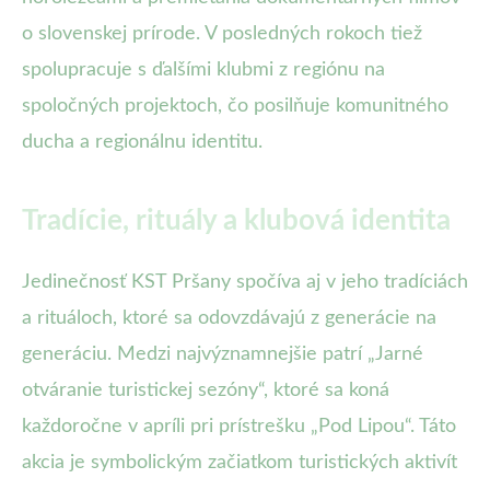
o slovenskej prírode. V posledných rokoch tiež
spolupracuje s ďalšími klubmi z regiónu na
spoločných projektoch, čo posilňuje komunitného
ducha a regionálnu identitu.
Tradície, rituály a klubová identita
Jedinečnosť KST Pršany spočíva aj v jeho tradíciách
a rituáloch, ktoré sa odovzdávajú z generácie na
generáciu. Medzi najvýznamnejšie patrí „Jarné
otváranie turistickej sezóny“, ktoré sa koná
každoročne v apríli pri prístrešku „Pod Lipou“. Táto
akcia je symbolickým začiatkom turistických aktivít