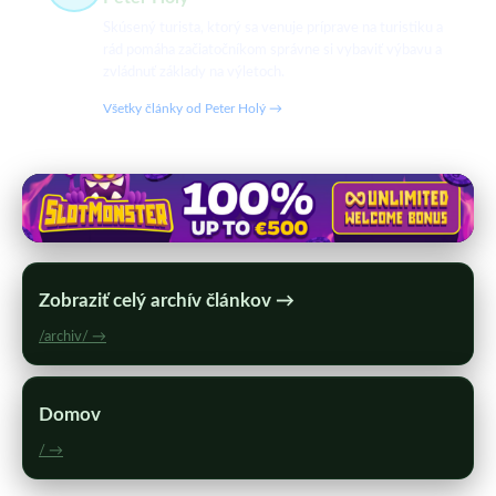
Skúsený turista, ktorý sa venuje príprave na turistiku a
rád pomáha začiatočníkom správne si vybaviť výbavu a
zvládnuť základy na výletoch.
Všetky články od Peter Holý →
Zobraziť celý archív článkov →
/archiv/ →
Domov
/ →