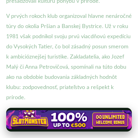
presadzovali kultúru pohybu v prírode.
V prvých rokoch klub organizoval hlavne nenáročné
túry do okolia Pršian a Banskej Bystrice. Už v roku
1981 však podnikol svoju prvú viacdňovú expedíciu
do Vysokých Tatier, čo bol zásadný posun smerom
k ambicióznejšej turistike. Zakladatelia, ako Jozef
Malý či Anna Petrovičová, spomínali na túto dobu
ako na obdobie budovania základných hodnôt
klubu: zodpovednosť, priateľstvo a rešpekt k
prírode.