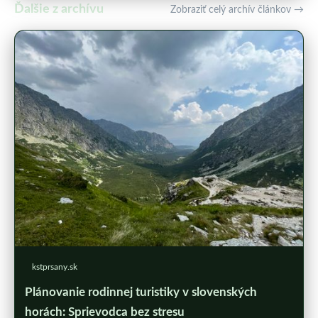
Ďalšie z archívu
Zobraziť celý archív článkov →
kstprsany.sk
Plánovanie rodinnej turistiky v slovenských
horách: Sprievodca bez stresu