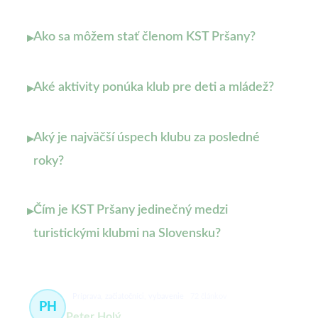
Ako sa môžem stať členom KST Pršany?
▸
Aké aktivity ponúka klub pre deti a mládež?
▸
Aký je najväčší úspech klubu za posledné
▸
roky?
Čím je KST Pršany jedinečný medzi
▸
turistickými klubmi na Slovensku?
Príprava, začiatočníci, vybavenie
72 článkov
PH
Peter Holý