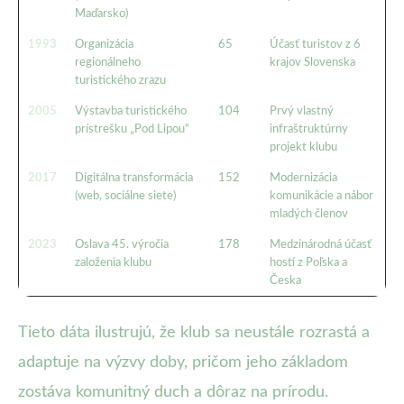
Maďarsko)
1993
Organizácia
65
Účasť turistov z 6
regionálneho
krajov Slovenska
turistického zrazu
2005
Výstavba turistického
104
Prvý vlastný
prístrešku „Pod Lipou“
infraštruktúrny
projekt klubu
2017
Digitálna transformácia
152
Modernizácia
(web, sociálne siete)
komunikácie a nábor
mladých členov
2023
Oslava 45. výročia
178
Medzinárodná účasť
založenia klubu
hostí z Poľska a
Česka
Tieto dáta ilustrujú, že klub sa neustále rozrastá a
adaptuje na výzvy doby, pričom jeho základom
zostáva komunitný duch a dôraz na prírodu.