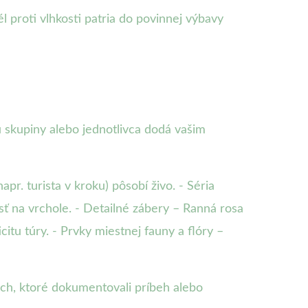
 proti vlhkosti patria do povinnej výbavy
u skupiny alebo jednotlivca dodá vašim
pr. turista v kroku) pôsobí živo. - Séria
sť na vrchole. - Detailné zábery – Ranná rosa
tu túry. - Prvky miestnej fauny a flóry –
ých, ktoré dokumentovali príbeh alebo