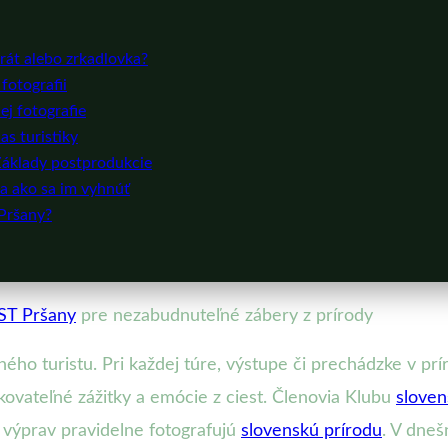
rát alebo zrkadlovka?
fotografii
ej fotografie
s turistiky
 Základy postprodukcie
 a ako sa im vyhnúť
 Pršany?
ST Pršany
pre nezabudnuteľné zábery z prírody
ého turistu. Pri každej túre, výstupe či prechádzke v prí
akovateľné zážitky a emócie z ciest. Členovia Klubu
sloven
h výprav pravidelne fotografujú
slovenskú prírodu
. V dneš