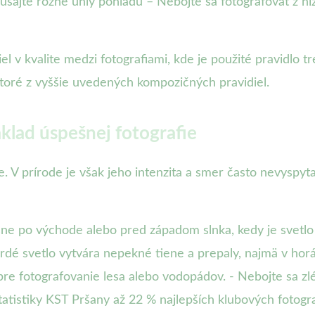
úšajte rôzne uhly pohľadu – Nebojte sa fotografovať z niž
el v kvalite medzi fotografiami, kde je použité pravidlo 
ktoré z vyššie uvedených kompozičných pravidiel.
klad úspešnej fotografie
fie. V prírode je však jeho intenzita a smer často nevyspy
sne po východe alebo pred západom slnka, kedy je svetlo m
dé svetlo vytvára nepekné tiene a prepaly, najmä v horá
ne pre fotografovanie lesa alebo vodopádov. - Nebojte sa 
tistiky KST Pršany až 22 % najlepších klubových fotograf