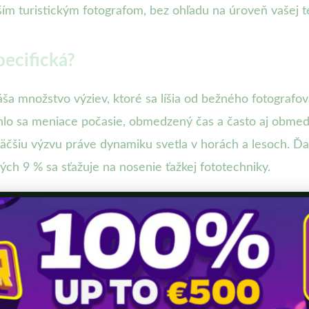
pším turistickým fotografom, bez ohľadu na úroveň vašej t
pecifická?
náša množstvo výziev, ktoré sa líšia od bežného fotograf
chlo sa meniace počasie, obmedzený čas a často aj obme
väčšiu výzvu práve dynamiku svetla v horách a lesoch. Ď
ých 9 % sa sťažuje na nosenie ťažkej fototechniky.