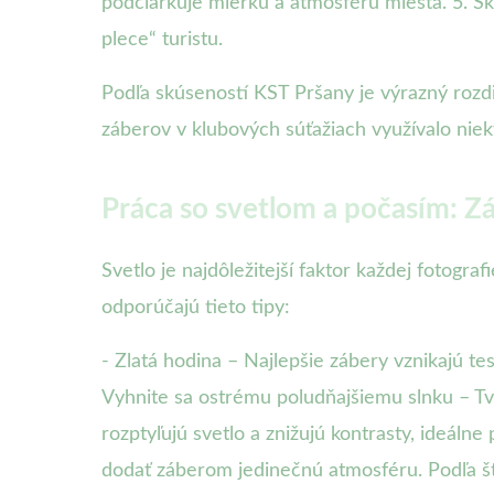
podčiarkuje mierku a atmosféru miesta. 5. Sk
plece“ turistu.
Podľa skúseností KST Pršany je výrazný rozdi
záberov v klubových súťažiach využívalo nie
Práca so svetlom a počasím: Zá
Svetlo je najdôležitejší faktor každej fotogra
odporúčajú tieto tipy:
- Zlatá hodina – Najlepšie zábery vznikajú te
Vyhnite sa ostrému poludňajšiemu slnku – Tvr
rozptyľujú svetlo a znižujú kontrasty, ideál
dodať záberom jedinečnú atmosféru. Podľa šta