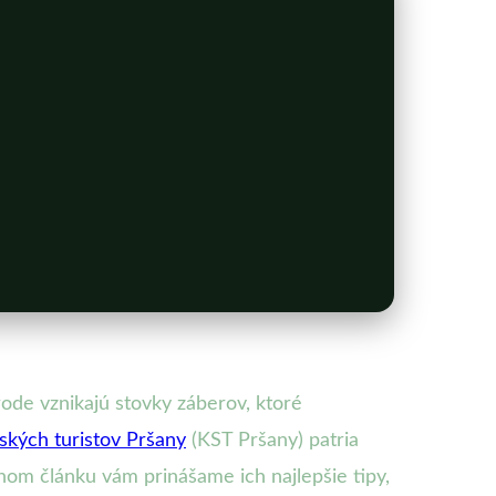
rode vznikajú stovky záberov, ktoré
ských turistov Pršany
(KST Pršany) patria
nom článku vám prinášame ich najlepšie tipy,