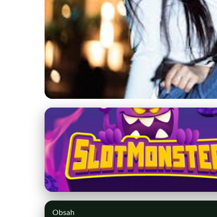
kstprsany.sk
Turistická fotografi
5. 3. 2026
· 10 min čítania · Autor: Peter Holý
Obsah