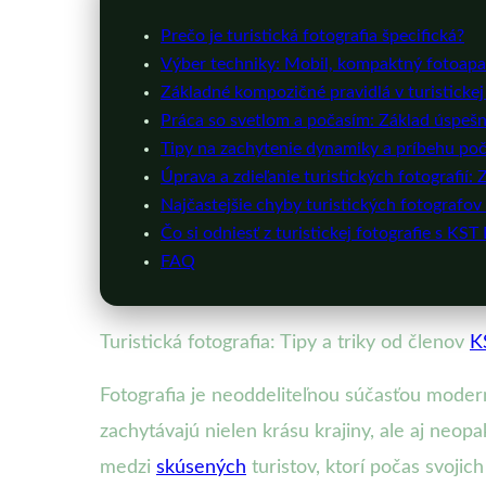
Prečo je turistická fotografia špecifická?
Výber techniky: Mobil, kompaktný fotoapa
Základné kompozičné pravidlá v turistickej 
Práca so svetlom a počasím: Základ úspešn
Tipy na zachytenie dynamiky a príbehu poča
Úprava a zdieľanie turistických fotografií:
Najčastejšie chyby turistických fotografov
Čo si odniesť z turistickej fotografie s KST
FAQ
Turistická fotografia: Tipy a triky od členov
K
Fotografia je neoddeliteľnou súčasťou modern
zachytávajú nielen krásu krajiny, ale aj neop
medzi
skúsených
turistov, ktorí počas svojic