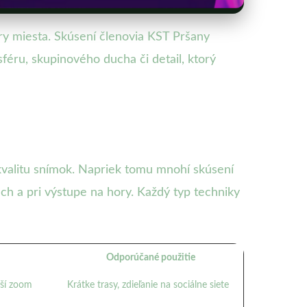
éry miesta. Skúsení členovia KST Pršany
féru, skupinového ducha či detail, ktorý
kvalitu snímok. Napriek tomu mnohí skúsení
ch a pri výstupe na hory. Každý typ techniky
Odporúčané použitie
bší zoom
Krátke trasy, zdieľanie na sociálne siete