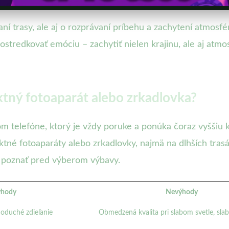
aní trasy, ale aj o rozprávaní príbehu a zachytení atmosf
stredkovať emóciu – zachytiť nielen krajinu, ale aj atmos
tný fotoaparát alebo zrkadlovka?
m telefóne, ktorý je vždy poruke a ponúka čoraz vyššiu 
ktné fotoaparáty alebo zrkadlovky, najmä na dlhších trasá
é poznať pred výberom výbavy.
hody
Nevýhody
noduché zdieľanie
Obmedzená kvalita pri slabom svetle, sla