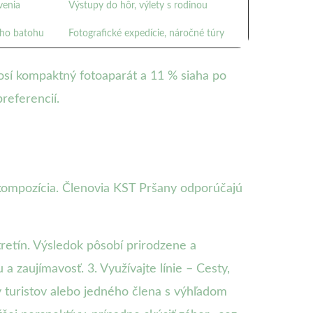
venia
Výstupy do hôr, výlety s rodinou
ieho batohu
Fotografické expedície, náročné túry
osí kompaktný fotoaparát a 11 % siaha po
referencií.
kompozícia. Členovia KST Pršany odporúčajú
tretín. Výsledok pôsobí prirodzene a
a zaujímavosť. 3. Využívajte línie – Cesty,
y turistov alebo jedného člena s výhľadom