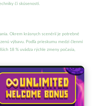
echniky či skúseností.
ovania. Okrem krásnych scenérií je potrebné
dzenú výbavu. Podľa prieskumu medzi členmi
alších 18 % uvádza rýchle zmeny počasia,