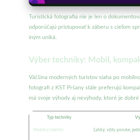
Turistická fotografia nie je len o dokumentov
odporúčajú pristupovať k záberu s cieľom spro
iným uniká.
Výber techniky: Mobil, kompak
Väčšina moderných turistov siaha po mobilno
fotografi z KST Pršany stále preferujú kompa
má svoje výhody aj nevýhody, ktoré je dobr
Typ techniky
Vý
Mobilný telefón
Ľahký, vždy poruke, jed