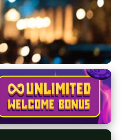
ršany?