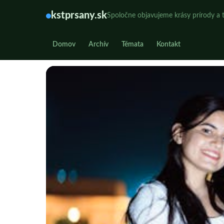
kstprsany.sk
Spoločne objavujeme krásy prírody a t
Domov
Archív
Témata
Kontakt