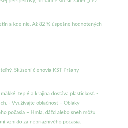
šej perspektívy, prípadne skúsiť záber „cez
tretín a kde nie. Až 82 % úspešne hodnotených
tateľný. Skúsení členovia KST Pršany
äkké, teplé a krajina dostáva plastickosť. -
ch. - Využívajte oblačnosť – Oblaky
zlého počasia – Hmla, dážď alebo sneh môžu
ií vzniklo za nepriaznivého počasia.