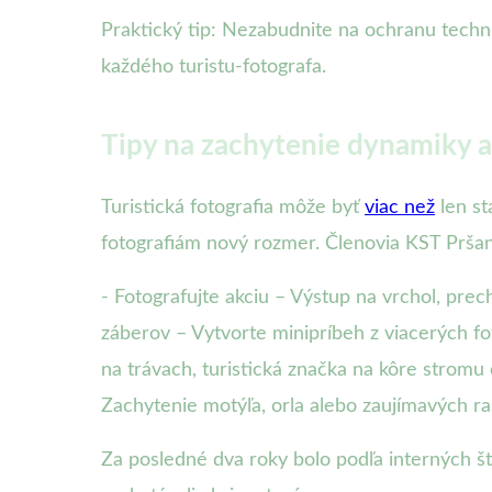
Praktický tip: Nezabudnite na ochranu techni
každého turistu-fotografa.
Tipy na zachytenie dynamiky a
Turistická fotografia môže byť
viac než
len st
fotografiám nový rozmer. Členovia KST Pršan
- Fotografujte akciu – Výstup na vrchol, prec
záberov – Vytvorte minipríbeh z viacerých fot
na trávach, turistická značka na kôre stromu
Zachytenie motýľa, orla alebo zaujímavých ra
Za posledné dva roky bolo podľa interných št