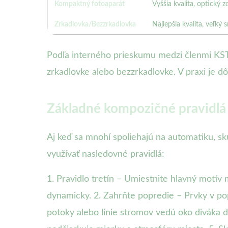
Kompaktný fotoaparát
Vyššia kvalita, optický 
Zrkadlovka/Bezzrkadlovka
Najlepšia kvalita, veľký
Podľa interného prieskumu medzi členmi KST 
zrkadlovke alebo bezzrkadlovke. V praxi je dô
Základné kompozičné pravidlá v 
Aj keď sa mnohí spoliehajú na automatiku, 
využívať nasledovné pravidlá:
1. Pravidlo tretín – Umiestnite hlavný motív
dynamicky. 2. Zahrňte popredie – Prvky v popre
potoky alebo línie stromov vedú oko diváka d