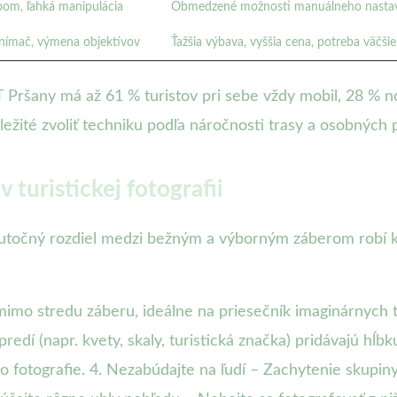
zoom, ľahká manipulácia
Obmedzené možnosti manuálneho nasta
 snímač, výmena objektívov
Ťažšia výbava, vyššia cena, potreba väčš
Pršany má až 61 % turistov pri sebe vždy mobil, 28 % n
ležité zvoliť techniku podľa náročnosti trasy a osobných p
turistickej fotografii
skutočný rozdiel medzi bežným a výborným záberom robí 
 mimo stredu záberu, ideálne na priesečník imaginárnych 
dí (napr. kvety, skaly, turistická značka) pridávajú hĺbku 
o fotografie. 4. Nezabúdajte na ľudí – Zachytenie skupin