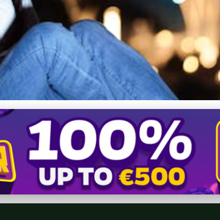
a: Ako fotiť prírodu s KST P