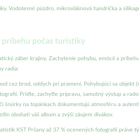
ky. Vodotesné púzdro, mikrovláknová handrička a silikagél
 príbehu počas turistiky
atický záber krajiny. Zachytenie pohybu, emócií a príbeh
y radia:
hod cez brod, oddych pri prameni. Pohybujúci sa objekt (na
ografií. Príďte, zachyťte prípravu, samotný výstup a rado
 či šnúrky na topánkach dokumentujú atmosféru a autentici
stlín obohatí váš album a zvýši záujem divákov.
atistík KST Pršany až 37 % ocenených fotografií práve t