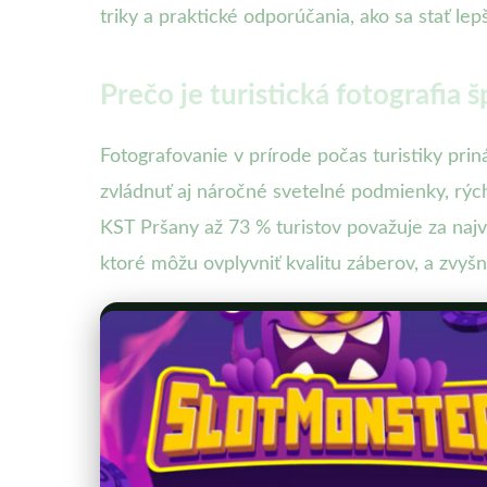
triky a praktické odporúčania, ako sa stať le
Prečo je turistická fotografia š
Fotografovanie v prírode počas turistiky pri
zvládnuť aj náročné svetelné podmienky, rý
KST Pršany až 73 % turistov považuje za naj
ktoré môžu ovplyvniť kvalitu záberov, a zvyšn