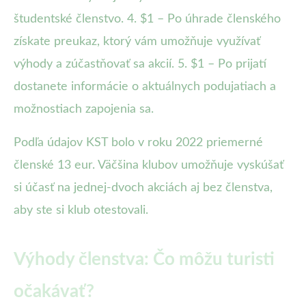
študentské členstvo. 4. $1 – Po úhrade členského
získate preukaz, ktorý vám umožňuje využívať
výhody a zúčastňovať sa akcií. 5. $1 – Po prijatí
dostanete informácie o aktuálnych podujatiach a
možnostiach zapojenia sa.
Podľa údajov KST bolo v roku 2022 priemerné
členské 13 eur. Väčšina klubov umožňuje vyskúšať
si účasť na jednej-dvoch akciách aj bez členstva,
aby ste si klub otestovali.
Výhody členstva: Čo môžu turisti
očakávať?