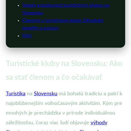
Trendy a budúcnosť turistických klubov na
Slovensku
Členstvo v turistickom klube: Dlhodobé
benefity a prínosy
FAQ
Turistické kluby na Slovensku: Ako
sa stať členom a čo očakávať
Turistika
na
Slovensku
má bohatú tradíciu a patrí k
najobľúbenejším voľnočasovým aktivitám. Kým pre
mnohých je prechádzka v prírode individuálnou
záležitosťou, čoraz viac ľudí objavuje
výhody