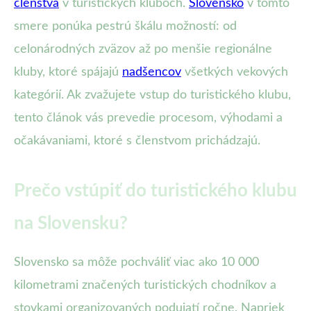
členstva
v turistických kluboch.
Slovensko
v tomto
smere ponúka pestrú škálu možností: od
celonárodných zväzov až po menšie regionálne
kluby, ktoré spájajú
nadšencov
všetkých vekových
kategórií. Ak zvažujete vstup do turistického klubu,
tento článok vás prevedie procesom, výhodami a
očakávaniami, ktoré s členstvom prichádzajú.
Prečo vstúpiť do turistického klubu
na Slovensku?
Slovensko sa môže pochváliť viac ako 10 000
kilometrami značených turistických chodníkov a
stovkami organizovaných podujatí ročne. Napriek