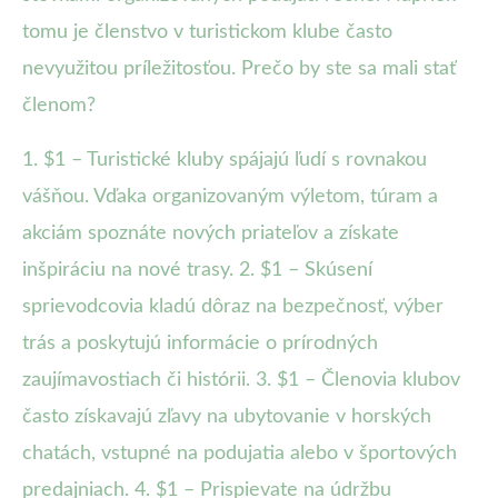
tomu je členstvo v turistickom klube často
nevyužitou príležitosťou. Prečo by ste sa mali stať
členom?
1. $1 – Turistické kluby spájajú ľudí s rovnakou
vášňou. Vďaka organizovaným výletom, túram a
akciám spoznáte nových priateľov a získate
inšpiráciu na nové trasy. 2. $1 – Skúsení
sprievodcovia kladú dôraz na bezpečnosť, výber
trás a poskytujú informácie o prírodných
zaujímavostiach či histórii. 3. $1 – Členovia klubov
často získavajú zľavy na ubytovanie v horských
chatách, vstupné na podujatia alebo v športových
predajniach. 4. $1 – Prispievate na údržbu