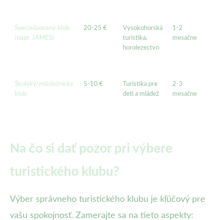
sp
tú
Špecializovaný klub
20-25 €
Vysokohorská
1-2
Od
(napr. JAMES)
turistika,
mesačne
šk
horolezectvo
po
ex
ak
Školský/mládežnícky
5-10 €
Turistika pre
2-3
Vý
klub
deti a mládež
mesačne
pr
sú
tá
Na čo si dať pozor pri výbere
turistického klubu?
Výber správneho turistického klubu je kľúčový pre
vašu spokojnosť. Zamerajte sa na tieto aspekty: