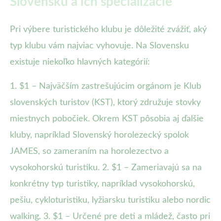
Slovensku a ich špecializácie
Pri výbere turistického klubu je dôležité zvážiť, aký
typ klubu vám najviac vyhovuje. Na Slovensku
existuje niekoľko hlavných kategórií:
1. $1 – Najväčším zastrešujúcim orgánom je Klub
slovenských turistov (KST), ktorý združuje stovky
miestnych pobočiek. Okrem KST pôsobia aj ďalšie
kluby, napríklad Slovenský horolezecký spolok
JAMES, so zameraním na horolezectvo a
vysokohorskú turistiku. 2. $1 – Zameriavajú sa na
konkrétny typ turistiky, napríklad vysokohorskú,
pešiu, cykloturistiku, lyžiarsku turistiku alebo nordic
walking. 3. $1 – Určené pre deti a mládež, často pri