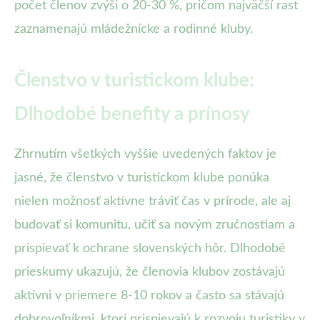
počet členov zvýši o 20-30 %, pričom najväčší rast
zaznamenajú mládežnícke a rodinné kluby.
Členstvo v turistickom klube:
Dlhodobé benefity a prínosy
Zhrnutím všetkých vyššie uvedených faktov je
jasné, že členstvo v turistickom klube ponúka
nielen možnosť aktívne tráviť čas v prírode, ale aj
budovať si komunitu, učiť sa novým zručnostiam a
prispievať k ochrane slovenských hôr. Dlhodobé
prieskumy ukazujú, že členovia klubov zostávajú
aktívni v priemere 8-10 rokov a často sa stávajú
dobrovoľníkmi, ktorí prispievajú k rozvoju turistiky v