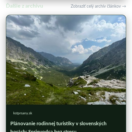
Ďalšie z archívu
Zobraziť celý archív článkov →
kstprsany.sk
Plánovanie rodinnej turistiky v slovenských
horách: Sprievodca bez stresu