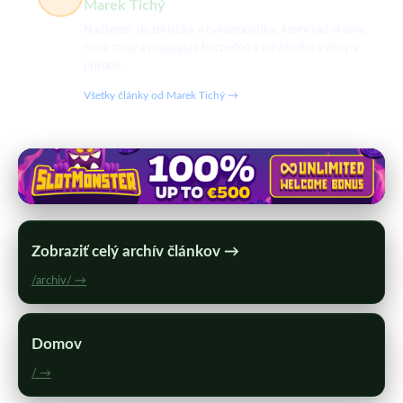
Marek Tichý
Nadšenec do turistiky a cykloturistiky, ktorý rád skúma
nové trasy a propaguje bezpečné a udržateľné výlety v
prírode.
Všetky články od Marek Tichý →
Zobraziť celý archív článkov →
/archiv/ →
Domov
/ →