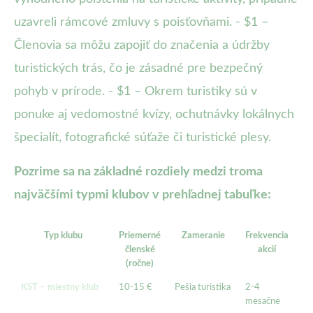
uzavreli rámcové zmluvy s poisťovňami. - $1 –
Členovia sa môžu zapojiť do značenia a údržby
turistických trás, čo je zásadné pre bezpečný
pohyb v prírode. - $1 – Okrem turistiky sú v
ponuke aj vedomostné kvízy, ochutnávky lokálnych
špecialít, fotografické súťaže či turistické plesy.
Pozrime sa na základné rozdiely medzi troma
najväčšími typmi klubov v prehľadnej tabuľke:
Typ klubu
Priemerné
Zameranie
Frekvencia
V
členské
akcií
(ročne)
KST – miestny klub
10-15 €
Pešia turistika
2-4
Zľ
mesačne
ch