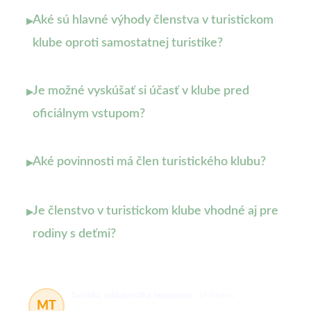
Aké sú hlavné výhody členstva v turistickom
▸
klube oproti samostatnej turistike?
Je možné vyskúšať si účasť v klube pred
▸
oficiálnym vstupom?
Aké povinnosti má člen turistického klubu?
▸
Je členstvo v turistickom klube vhodné aj pre
▸
rodiny s deťmi?
Turistika, cykloturistika, bezpečnosť
19 článkov
MT