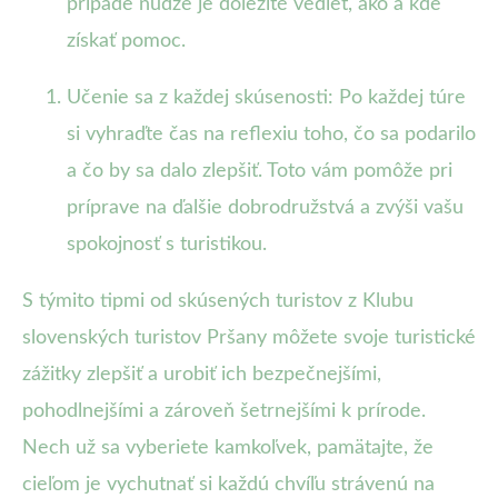
prípade núdze je dôležité vedieť, ako a kde
získať pomoc.
Učenie sa z každej skúsenosti: Po každej túre
si vyhraďte čas na reflexiu toho, čo sa podarilo
a čo by sa dalo zlepšiť. Toto vám pomôže pri
príprave na ďalšie dobrodružstvá a zvýši vašu
spokojnosť s turistikou.
S týmito tipmi od skúsených turistov z Klubu
slovenských turistov Pršany môžete svoje turistické
zážitky zlepšiť a urobiť ich bezpečnejšími,
pohodlnejšími a zároveň šetrnejšími k prírode.
Nech už sa vyberiete kamkoľvek, pamätajte, že
cieľom je vychutnať si každú chvíľu strávenú na