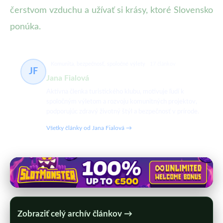
čerstvom vzduchu a užívať si krásy, ktoré Slovensko
ponúka.
Komunita, bezpečnosť, spoločné výlety
17 článkov
JF
Jana Fialová
Aktívna členka turistického klubu, motivuje ľudí k
spoločným výletom a rozvoju komunitných projektov,
podporujúc zdravý životný štýl a bezpečnosť v prírode.
Všetky články od Jana Fialová →
Zobraziť celý archív článkov →