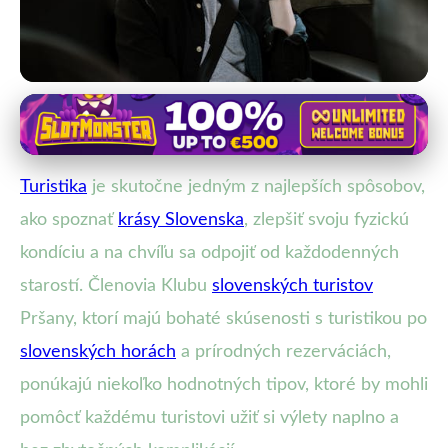
Bezpečnosť pri turistike
5 expertných tipov pre bezpečnú
Turistika
je skutočne jedným z najlepších spôsobov,
a pohodlnú turistiku na Slovensku
ako spoznať
krásy Slovenska
, zlepšiť svoju fyzickú
13. 1. 2026
· 3 min čítania · Autor: Jana Fialová
kondíciu a na chvíľu sa odpojiť od každodenných
starostí. Členovia Klubu
slovenských turistov
Pršany, ktorí majú bohaté skúsenosti s turistikou po
slovenských horách
a prírodných rezerváciách,
ponúkajú niekoľko hodnotných tipov, ktoré by mohli
pomôcť každému turistovi užiť si výlety naplno a