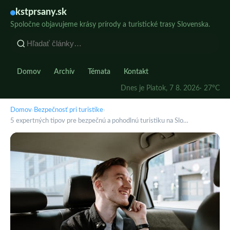
kstprsany.sk
Spoločne objavujeme krásy prírody a turistické trasy Slovenska.
Domov
Archív
Témata
Kontakt
Dnes je Piatok, 7 8. 2026
· 27°C
Domov
›
Bezpečnosť pri turistike
›
5 expertných tipov pre bezpečnú a pohodlnú turistiku na Slo…