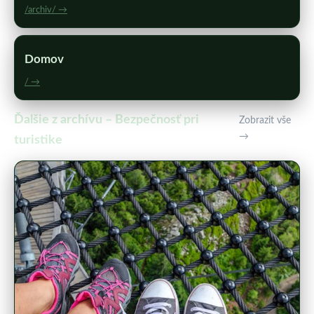
/archiv/ →
Domov
/ →
Ďalšie z archívu – Bezpečnosť pri
Zobrazit vše
→
turistike