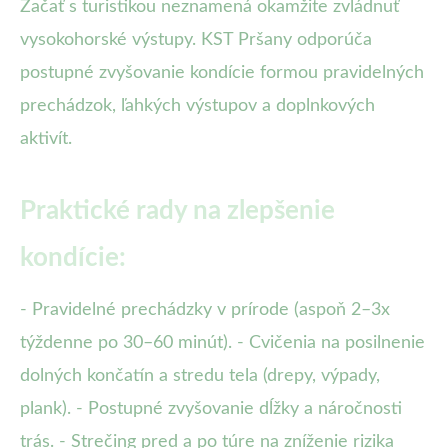
Začať s turistikou neznamená okamžite zvládnuť
vysokohorské výstupy. KST Pršany odporúča
postupné zvyšovanie kondície formou pravidelných
prechádzok, ľahkých výstupov a doplnkových
aktivít.
Praktické rady na zlepšenie
kondície:
- Pravidelné prechádzky v prírode (aspoň 2–3x
týždenne po 30–60 minút). - Cvičenia na posilnenie
dolných končatín a stredu tela (drepy, výpady,
plank). - Postupné zvyšovanie dĺžky a náročnosti
trás. - Strečing pred a po túre na zníženie rizika