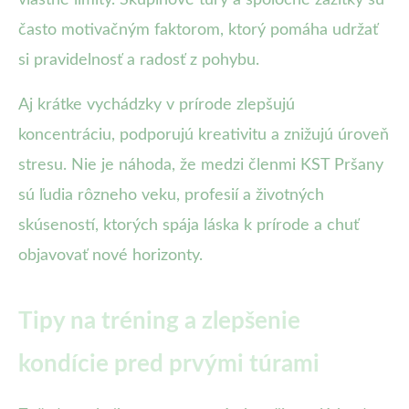
vlastné limity. Skupinové túry a spoločné zážitky sú
často motivačným faktorom, ktorý pomáha udržať
si pravidelnosť a radosť z pohybu.
Aj krátke vychádzky v prírode zlepšujú
koncentráciu, podporujú kreativitu a znižujú úroveň
stresu. Nie je náhoda, že medzi členmi KST Pršany
sú ľudia rôzneho veku, profesií a životných
skúseností, ktorých spája láska k prírode a chuť
objavovať nové horizonty.
Tipy na tréning a zlepšenie
kondície pred prvými túrami