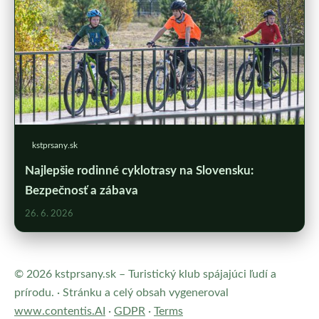
kstprsany.sk
Najlepšie rodinné cyklotrasy na Slovensku:
Bezpečnosť a zábava
26. 6. 2026
© 2026 kstprsany.sk – Turistický klub spájajúci ľudí a
prírodu. · Stránku a celý obsah vygeneroval
www.contentis.AI
·
GDPR
·
Terms