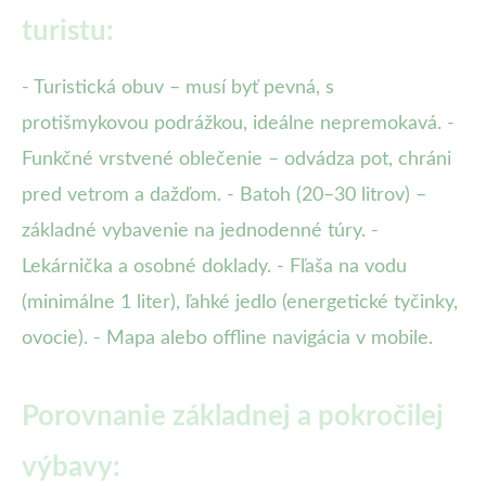
turistu:
- Turistická obuv – musí byť pevná, s
protišmykovou podrážkou, ideálne nepremokavá. -
Funkčné vrstvené oblečenie – odvádza pot, chráni
pred vetrom a dažďom. - Batoh (20–30 litrov) –
základné vybavenie na jednodenné túry. -
Lekárnička a osobné doklady. - Fľaša na vodu
(minimálne 1 liter), ľahké jedlo (energetické tyčinky,
ovocie). - Mapa alebo offline navigácia v mobile.
Porovnanie základnej a pokročilej
výbavy: