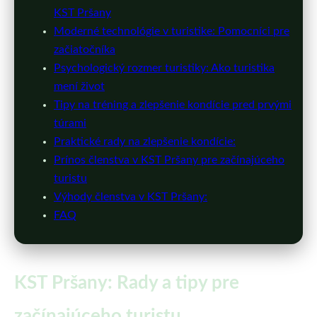
KST Pršany
Moderné technológie v turistike: Pomocníci pre
začiatočníka
Psychologický rozmer turistiky: Ako turistika
mení život
Tipy na tréning a zlepšenie kondície pred prvými
túrami
Praktické rady na zlepšenie kondície:
Prínos členstva v KST Pršany pre začínajúceho
turistu
Výhody členstva v KST Pršany:
FAQ
KST Pršany: Rady a tipy pre
začínajúceho turistu