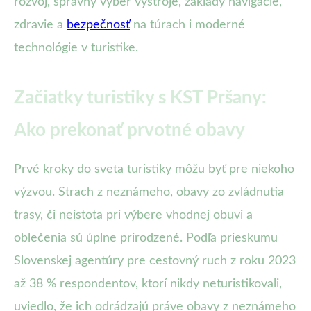
rozvoj, správny výber výstroje, základy navigácie,
zdravie a
bezpečnosť
na túrach i moderné
technológie v turistike.
Začiatky turistiky s KST Pršany:
Ako prekonať prvotné obavy
Prvé kroky do sveta turistiky môžu byť pre niekoho
výzvou. Strach z neznámeho, obavy zo zvládnutia
trasy, či neistota pri výbere vhodnej obuvi a
oblečenia sú úplne prirodzené. Podľa prieskumu
Slovenskej agentúry pre cestovný ruch z roku 2023
až 38 % respondentov, ktorí nikdy neturistikovali,
uviedlo, že ich odrádzajú práve obavy z neznámeho