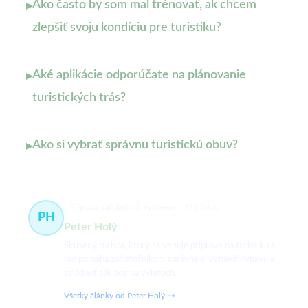
Ako často by som mal trénovať, ak chcem
▸
zlepšiť svoju kondíciu pre turistiku?
Aké aplikácie odporúčate na plánovanie
▸
turistických trás?
Ako si vybrať správnu turistickú obuv?
▸
Príprava, začiatočníci, vybavenie
72 článkov
PH
Peter Holý
Skúsený turista, ktorý sa venuje príprave na turistiku a
rád pomáha začiatočníkom správne si vybaviť výbavu a
zvládnuť základy na výletoch.
Všetky články od Peter Holý →