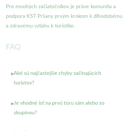
Pre mnohých začiatočníkov je práve komunita a
podpora KST Pršany prvým krokom k dlhodobému
a zdravému vzťahu k turistike.
FAQ
Aké sú najčastejšie chyby začínajúcich
▸
turistov?
Je vhodné ísť na prvú túru sám alebo so
▸
skupinou?