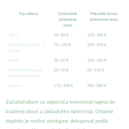
Typ výbavy
Začiatočník
Pokročilý turista
(priemerná
(priemerná cena)
cena)
Obuv
50–80 €
120–200 €
Oblečenie (funkčné, 3
70–120 €
200–350 €
vrstvy)
Batoh
30–60 €
100–180 €
Príslušenstvo (mapa,
20–40 €
60–150 €
lekárnička, paličky)
Celkovo
170–300 €
480–880 €
Začiatočníkom sa odporúča investovať najmä do
kvalitnej obuvi a základného oblečenia. Ostatné
doplnky je možné postupne dokupovať podľa