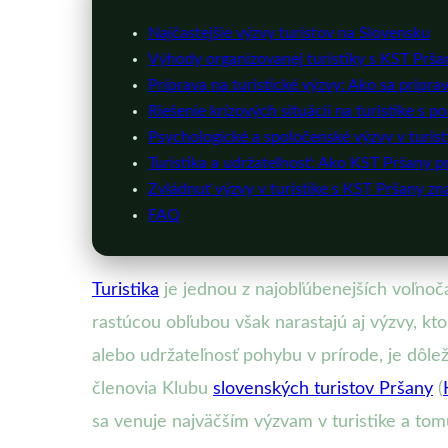
Najčastejšie výzvy turistov na Slovensku
Výhody organizovanej turistiky s KST Pršany
Príprava na turistické výzvy: Ako sa pripra
Riešenie krízových situácií na turistike s 
Psychologické a spoločenské výzvy v turisti
Turistika a udržateľnosť: Ako KST Pršany 
Zvládnuť výzvy v turistike s KST Pršany zn
FAQ
Turistika
je jednou z najobľúbenejších voľnoč
rastúcou obľubou však narastajú aj výzvy, ktor
alebo udržateľnosť pohybu v prírode, je dôleži
členovia Klubu
slovenských turistov Pršany
(
sa venuje najväčším výzvam v turistike a to