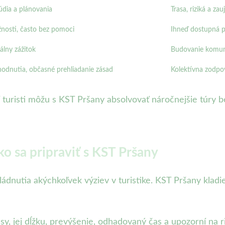
dia a plánovania
Trasa, riziká a za
osti, často bez pomoci
Ihneď dostupná p
álny zážitok
Budovanie komuni
hodnutia, občasné prehliadanie zásad
Kolektívna zodpo
 turisti môžu s KST Pršany absolvovať náročnejšie túry b
ko sa pripraviť s KST Pršany
ádnutia akýchkoľvek výziev v turistike. KST Pršany kladi
asy, jej dĺžku, prevýšenie, odhadovaný čas a upozorní na r