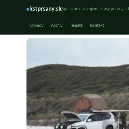
kstprsany.sk
Spoločne objavujeme krásy prírody a t
Domov
Archív
Témata
Kontakt