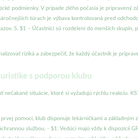
cké podmienky. V prípade zlého počasia je pripravený zá
áročnejších túrach je výbava kontrolovaná pred odchodo
azov. 5. $1 – Účastníci sú rozdelení do menších skupín, 
ovať riziká a zabezpečiť, že každý účastník je priprave
turistike s podporou klubu
ť nečakané situácie, ktoré si vyžadujú rýchlu reakciu. 
 prvej pomoci, klub disponuje lekárničkami a základným 
chrannou službou. - $1: Vedúci majú vždy k dispozícii GP