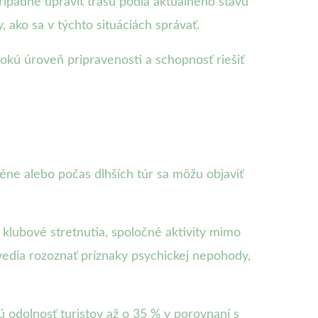
rípadne upraviť trasu podľa aktuálneho stavu
 ako sa v týchto situáciách správať.
sokú úroveň pripravenosti a schopnosť riešiť
réne alebo počas dlhších túr sa môžu objaviť
klubové stretnutia, spoločné aktivity mimo
vedia rozoznať príznaky psychickej nepohody,
ú odolnosť turistov až o 35 % v porovnaní s