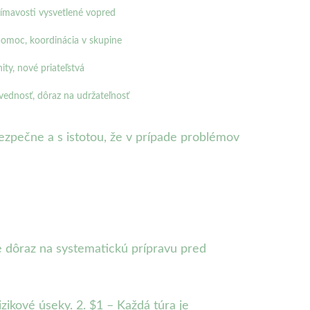
ujímavosti vysvetlené vopred
omoc, koordinácia v skupine
ty, nové priateľstvá
vednosť, dôraz na udržateľnosť
ezpečne a s istotou, že v prípade problémov
e dôraz na systematickú prípravu pred
izikové úseky. 2. $1 – Každá túra je