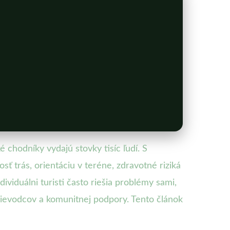
 chodníky vydajú stovky tisíc ľudí. S
sť trás, orientáciu v teréne, zdravotné riziká
ividuálni turisti často riešia problémy sami,
ievodcov a komunitnej podpory. Tento článok