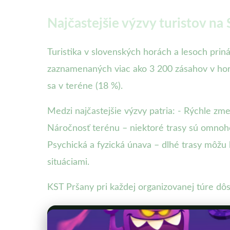
Najčastejšie výzvy turistov na
Turistika v slovenských horách a lesoch prin
zaznamenaných viac ako 3 200 zásahov v horsk
sa v teréne (18 %).
Medzi najčastejšie výzvy patria: - Rýchle zm
Náročnosť terénu – niektoré trasy sú omnoho
Psychická a fyzická únava – dlhé trasy môžu
situáciami.
KST Pršany pri každej organizovanej túre dôs