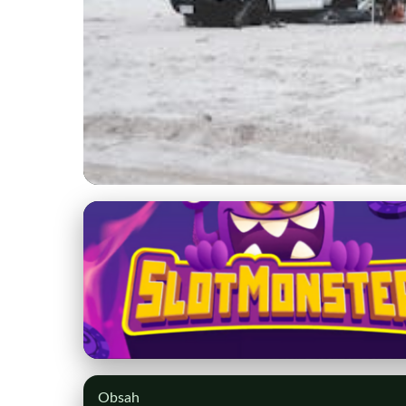
kstprsany.sk
Bezpečné a spoločen
4. 3. 2026
· 10 min čítania · Autor: Peter Holý
Obsah