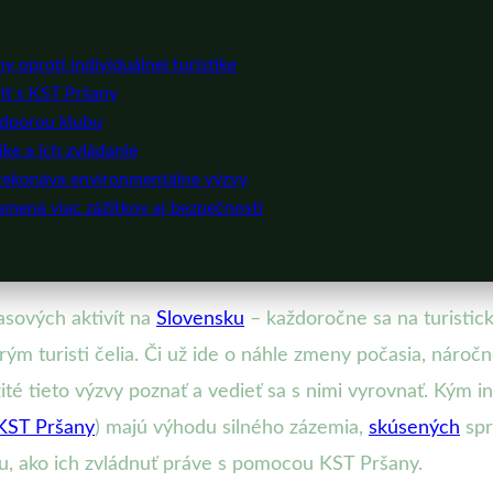
 oproti individuálnej turistike
viť s KST Pršany
podporou klubu
ke a ich zvládanie
prekonáva environmentálne výzvy
amená viac zážitkov aj bezpečnosti
asových aktivít na
Slovensku
– každoročne sa na turistické
ým turisti čelia. Či už ide o náhle zmeny počasia, náročno
té tieto výzvy poznať a vedieť sa s nimi vyrovnať. Kým ind
KST Pršany
) majú výhodu silného zázemia,
skúsených
spr
mu, ako ich zvládnuť práve s pomocou KST Pršany.