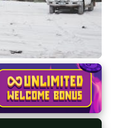
tvá s KST Pršany