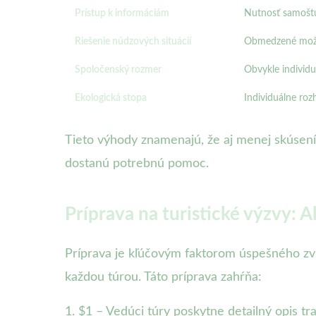
Prístup k informáciám
Nutnosť samoštú
Riešenie núdzových situácií
Obmedzené možn
Spoločenský rozmer
Obvykle individu
Ekologická stopa
Individuálne roz
Tieto výhody znamenajú, že aj menej skúsení
dostanú potrebnú pomoc.
Príprava na turistické výzvy: A
Príprava je kľúčovým faktorom úspešného zvl
každou túrou. Táto príprava zahŕňa:
1. $1 – Vedúci túry poskytne detailný opis tr