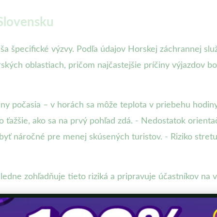
 Slovensku
áša špecifické výzvy. Podľa údajov Horskej záchrannej sl
ých oblastiach, pričom najčastejšie príčiny výjazdov boli
eny počasia – v horách sa môže teplota v priebehu hodin
 ťažšie, ako sa na prvý pohľad zdá. - Nedostatok orient
 byť náročné pre menej skúsených turistov. - Riziko stre
ledne zohľadňuje tieto riziká a pripravuje účastníkov na