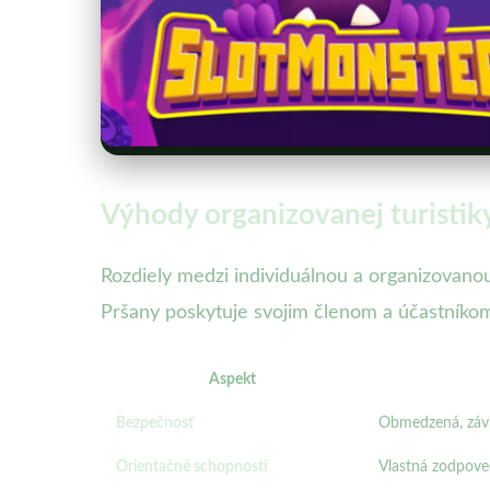
Výhody organizovanej turistiky
Rozdiely medzi individuálnou a organizovanou 
Pršany poskytuje svojim členom a účastníkom
Aspekt
Bezpečnosť
Obmedzená, závis
Orientačné schopnosti
Vlastná zodpoved