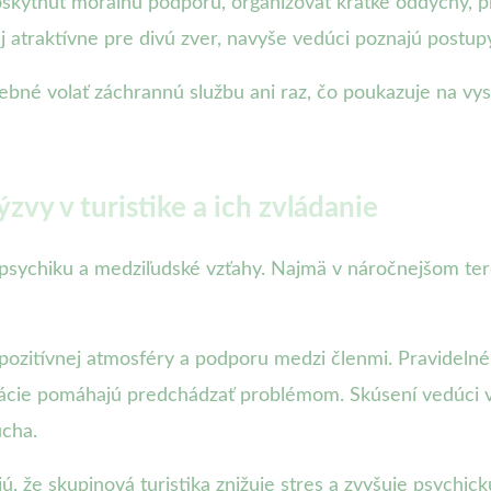
poskytnúť morálnu podporu, organizovať krátke oddychy, p
 atraktívne pre divú zver, navyše vedúci poznajú postupy,
rebné volať záchrannú službu ani raz, čo poukazuje na vy
zvy v turistike a ich zvládanie
na psychiku a medziľudské vzťahy. Najmä v náročnejšom te
pozitívnej atmosféry a podporu medzi členmi. Pravidelné 
tuácie pomáhajú predchádzať problémom. Skúsení vedúci 
ucha.
 že skupinová turistika znižuje stres a zvyšuje psychick