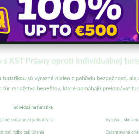
 s KST Pršany oproti individuálnej turi
turistikou sú výrazné nielen z pohľadu bezpečnosti, ale 
 túr množstvo benefitov, ktoré pomáhajú prekonávať turi
Individuálna turistika
í od skúseností jednotlivca
Vysoká – skúsení
nosť, riziko zablúdenia
Garantovaná orien