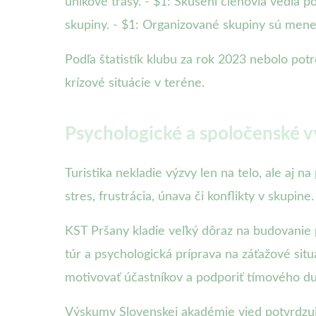
únikové trasy. - $1: Skúsení členovia vedia 
skupiny. - $1: Organizované skupiny sú menej
Podľa štatistík klubu za rok 2023 nebolo pot
krízové situácie v teréne.
Psychologické a spoločenské vý
Turistika nekladie výzvy len na telo, ale aj 
stres, frustrácia, únava či konflikty v skupine.
KST Pršany kladie veľký dôraz na budovanie 
túr a psychologická príprava na záťažové si
motivovať účastníkov a podporiť tímového d
Výskumy Slovenskej akadémie vied potvrdzujú,