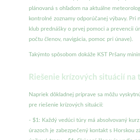
plánovaná s ohľadom na aktuálne meteorologi
kontrolné zoznamy odporúčanej výbavy. Pri n
klub prednášky o prvej pomoci a prevencii úr
počtu členov, navigácia, pomoc pri únave).
Takýmto spôsobom dokáže KST Pršany minimaliz
Riešenie krízových situácií na 
Napriek dôkladnej príprave sa môžu vyskytnú
pre riešenie krízových situácií:
- $1: Každý vedúci túry má absolvovaný kurz
úrazoch je zabezpečený kontakt s Horskou zá