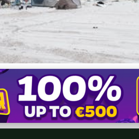
ské turistické dobrodružs