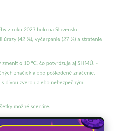
užby z roku 2023 bolo na Slovensku
 úrazy (42 %), vyčerpanie (27 %) a stratenie
y zmeniť o 10 °C, čo potvrdzuje aj SHMÚ. -
ačných značiek alebo poškodené značenie. -
tu s divou zverou alebo nebezpečnými
 všetky možné scenáre.