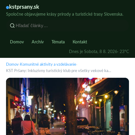
kstprsany.sk
Spoločne objavujeme krásy prírody a turistické trasy Slovenska.
Domov
Archív
Témata
Kontakt
Dnes je Sobota, 8 8. 2026
· 23°C
Domov
›
Komunitné aktivity a vzdelávanie
›
KST Pršany: Inkluzívny turistický klub pre všetky vekové ka…