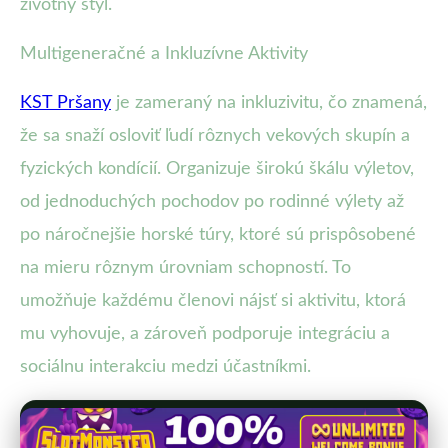
životný štýl.
Multigeneračné a Inkluzívne Aktivity
KST Pršany
je zameraný na inkluzivitu, čo znamená,
že sa snaží osloviť ľudí rôznych vekových skupín a
fyzických kondícií. Organizuje širokú škálu výletov,
od jednoduchých pochodov po rodinné výlety až
po náročnejšie horské túry, ktoré sú prispôsobené
na mieru rôznym úrovniam schopností. To
umožňuje každému členovi nájsť si aktivitu, ktorá
mu vyhovuje, a zároveň podporuje integráciu a
sociálnu interakciu medzi účastníkmi.