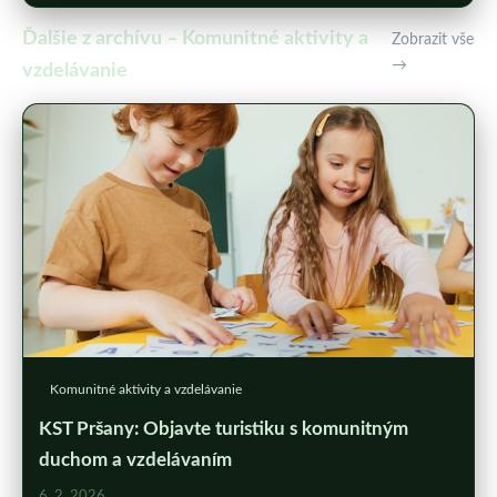
Ďalšie z archívu – Komunitné aktivity a
Zobrazit vše
→
vzdelávanie
Komunitné aktivity a vzdelávanie
KST Pršany: Objavte turistiku s komunitným
duchom a vzdelávaním
6. 2. 2026