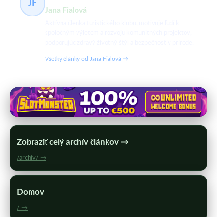
JF
Jana Fialová
Aktívna členka turistického klubu, motivuje ľudí k
spoločným výletom a rozvoju komunitných projektov,
podporujúc zdravý životný štýl a bezpečnosť v prírode.
Všetky články od Jana Fialová →
Zobraziť celý archív článkov →
/archiv/ →
Domov
/ →