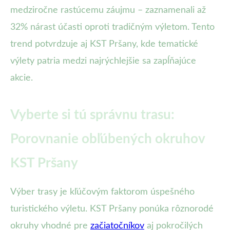
medziročne rastúcemu záujmu – zaznamenali až
32% nárast účasti oproti tradičným výletom. Tento
trend potvrdzuje aj KST Pršany, kde tematické
výlety patria medzi najrýchlejšie sa zapĺňajúce
akcie.
Vyberte si tú správnu trasu:
Porovnanie obľúbených okruhov
KST Pršany
Výber trasy je kľúčovým faktorom úspešného
turistického výletu. KST Pršany ponúka rôznorodé
okruhy vhodné pre
začiatočníkov
aj pokročilých