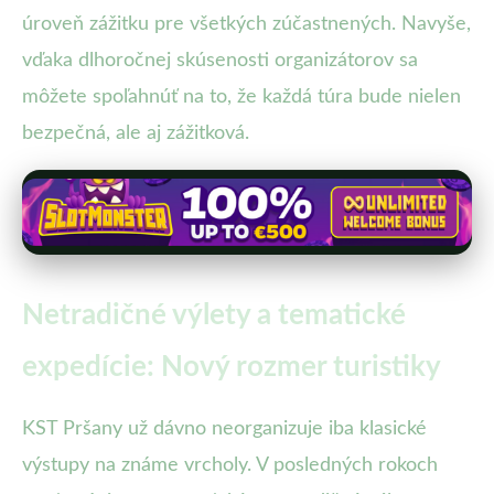
úroveň zážitku pre všetkých zúčastnených. Navyše,
vďaka dlhoročnej skúsenosti organizátorov sa
môžete spoľahnúť na to, že každá túra bude nielen
bezpečná, ale aj zážitková.
Netradičné výlety a tematické
expedície: Nový rozmer turistiky
KST Pršany už dávno neorganizuje iba klasické
výstupy na známe vrcholy. V posledných rokoch