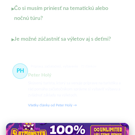
Čo si musím priniesť na tematickú alebo
▸
nočnú túru?
Je možné zúčastniť sa výletov aj s deťmi?
▸
Príprava, začiatočníci, vybavenie
72 článkov
PH
Peter Holý
Skúsený turista, ktorý sa venuje príprave na turistiku a
rád pomáha začiatočníkom správne si vybaviť výbavu a
zvládnuť základy na výletoch.
Všetky články od Peter Holý →