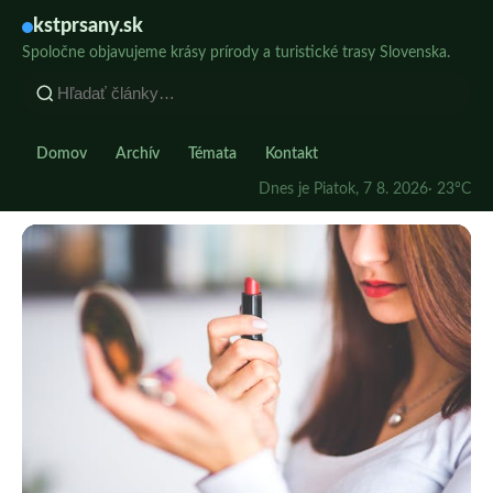
kstprsany.sk
Spoločne objavujeme krásy prírody a turistické trasy Slovenska.
Domov
Archív
Témata
Kontakt
Dnes je Piatok, 7 8. 2026
· 23°C