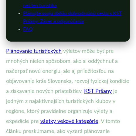
než len turistika
Plánujte svoju ďalšiu dobrodružnú cestu s KST
Pršany: Záver a odporúčania
FAQ
Plánovanie turistických
výletov môže byť pre
mnohých nielen spôsobom, ako si oddýchnuť a
načerpať novú energiu, ale aj príležitosťou na
objavovanie krás Slovenska, rozvoj fyzickej kondície
a získavanie nových priateľstiev.
KST Pršany
je
jedným z najaktívnejších turistických klubov v
regióne, ktorý pravidelne organizuje výlety a
expedície pre
všetky vekové kategórie
. V tomto
článku preskúmame, ako vyzerá plánovanie