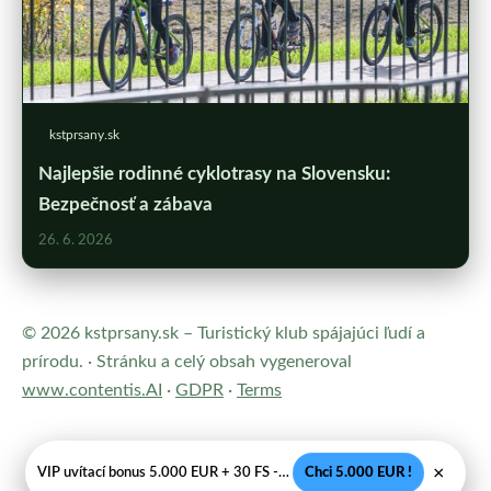
kstprsany.sk
Najlepšie rodinné cyklotrasy na Slovensku:
Bezpečnosť a zábava
26. 6. 2026
© 2026 kstprsany.sk – Turistický klub spájajúci ľudí a
prírodu. · Stránku a celý obsah vygeneroval
www.contentis.AI
·
GDPR
·
Terms
×
VIP uvítací bonus 5.000 EUR + 30 FS - Legálne SK casino
Chci 5.000 EUR !