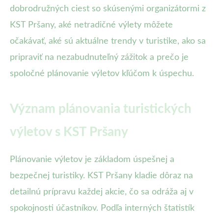
dobrodružných ciest so skúsenými organizátormi z
KST Pršany, aké netradičné výlety môžete
očakávať, aké sú aktuálne trendy v turistike, ako sa
pripraviť na nezabudnuteľný zážitok a prečo je
spoločné plánovanie výletov kľúčom k úspechu.
Význam plánovania turistických
výletov s KST Pršany
Plánovanie výletov je základom úspešnej a
bezpečnej turistiky. KST Pršany kladie dôraz na
detailnú prípravu každej akcie, čo sa odráža aj v
spokojnosti účastníkov. Podľa interných štatistík