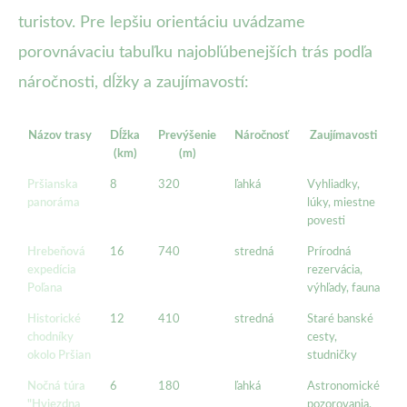
turistov. Pre lepšiu orientáciu uvádzame
porovnávaciu tabuľku najobľúbenejších trás podľa
náročnosti, dĺžky a zaujímavostí:
Názov trasy
Dĺžka
Prevýšenie
Náročnosť
Zaujímavosti
(km)
(m)
Pršianska
8
320
ľahká
Vyhliadky,
panoráma
lúky, miestne
povesti
Hrebeňová
16
740
stredná
Prírodná
expedícia
rezervácia,
Poľana
výhľady, fauna
Historické
12
410
stredná
Staré banské
chodníky
cesty,
okolo Pršian
studničky
Nočná túra
6
180
ľahká
Astronomické
"Hviezdna
pozorovania,