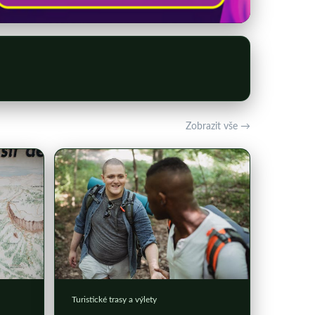
Zobrazit vše →
Turistické trasy a výlety