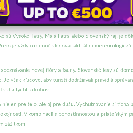
ko sú Vysoké Tatry, Malá Fatra alebo Slovenský raj, je dôl
Preto je vždy rozumné sledovať aktuálnu meteorologickú
u na spoznávanie novej flóry a fauny. Slovenské lesy sú 
 Je však kľúčové, aby turisti dodržiavali pravidlá správa
tredia týchto druhov.
nielen pre telo, ale aj pre dušu. Vychutnávanie si tich
okojnosti. V kombinácii s pohostinnosťou a priateľským 
m zážitkom.