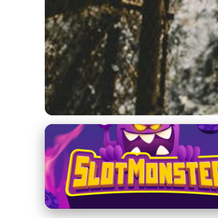
Turistické trasy a výlety
Objavte krásy Slove
16. 1. 2026
· 3 min čítania · Autor: Marek Tichý