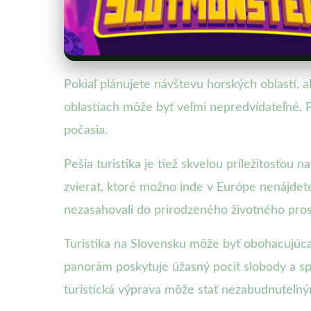
Pokiaľ plánujete návštevu horských oblastí, a
oblastiach môže byť veľmi nepredvídateľné. 
počasia.
Pešia turistika je tiež skvelou príležitosťo
zvierat, ktoré možno inde v Európe nenájdete.
nezasahovali do prirodzeného životného pros
Turistika na Slovensku môže byť obohacujúca 
panorám poskytuje úžasný pocit slobody a sp
turistická výprava môže stať nezabudnuteľný