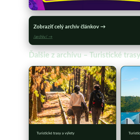
Zobraziť celý archív článkov →
/archiv/ →
Ďalšie z archívu – Turistické trasy
Turistické trasy a výlety
Turisti