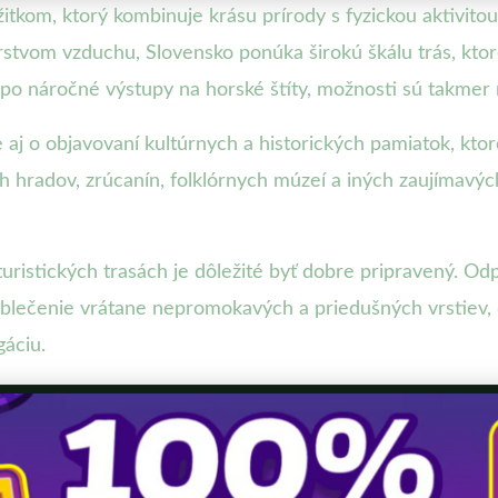
tkom, ktorý kombinuje krásu prírody s fyzickou aktivitou
erstvom vzduchu, Slovensko ponúka širokú škálu trás, kt
ž po náročné výstupy na horské štíty, možnosti sú takmer
e aj o objavovaní kultúrnych a historických pamiatok, kto
h hradov, zrúcanín, folklórnych múzeí a iných zaujímavý
istických trasách je dôležité byť dobre pripravený. Odpo
oblečenie vrátane nepromokavých a priedušných vrstiev, 
áciu.