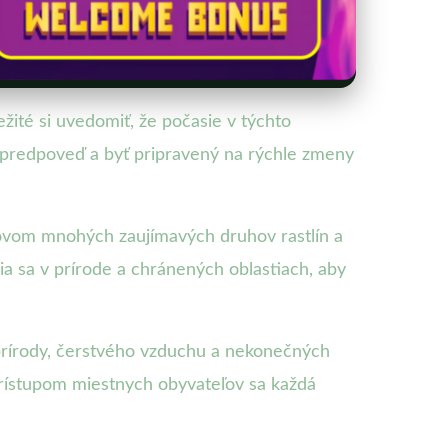
ežité si uvedomiť, že počasie v týchto
 predpoveď a byť pripravený na rýchle zmeny
domovom mnohých zaujímavých druhov rastlín a
nia sa v prírode a chránených oblastiach, aby
a prírody, čerstvého vzduchu a nekonečných
prístupom miestnych obyvateľov sa každá