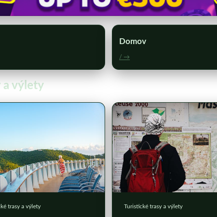
Domov
/ →
 a výlety
Turistické trasy a výlety
cké trasy a výlety