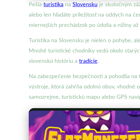
Pešia
turistika
na
Slovensku
je skutočným záži
alebo len hľadáte príležitosť na oddych na č
miernejších prechádzok po údolia a nížiny a
Turistika na Slovensku je nielen o pohybe, al
Mnohé turistické chodníky vedú okolo starýc
slovenskú históriu a
tradície
.
Na zabezpečenie bezpečnosti a pohodlia na tur
výstroje, ktorá zahŕňa odolnú obuv, vhodné 
samozrejme, turistickú mapu alebo GPS navig