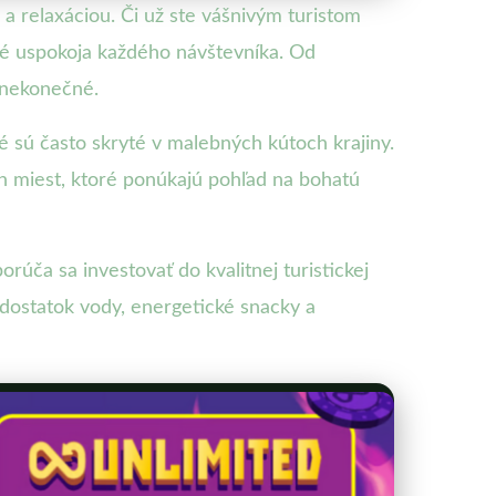
 a relaxáciou. Či už ste vášnivým turistom
oré uspokoja každého návštevníka. Od
 nekonečné.
ré sú často skryté v malebných kútoch krajiny.
ch miest, ktoré ponúkajú pohľad na bohatú
rúča sa investovať do kvalitnej turistickej
dostatok vody, energetické snacky a