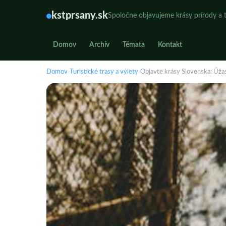
kstprsany.sk
Spoločne objavujeme krásy prírody a t
Domov
Archív
Témata
Kontakt
Domov
›
Turistické trasy a výlety
›
Objavte krásy Slovenska: Úžas