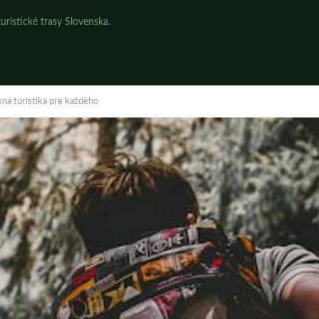
uristické trasy Slovenska.
ná turistika pre každého