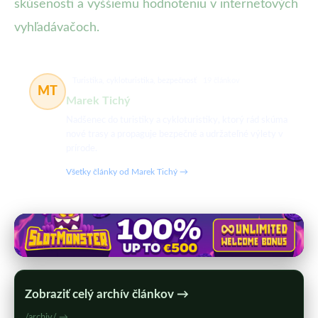
skúsenosti a vyššiemu hodnoteniu v internetových
vyhľadávačoch.
Turistika, cykloturistika, bezpečnosť
19 článkov
MT
Marek Tichý
Nadšenec do turistiky a cykloturistiky, ktorý rád skúma
nové trasy a propaguje bezpečné a udržateľné výlety v
prírode.
Všetky články od Marek Tichý →
Zobraziť celý archív článkov →
/archiv/ →