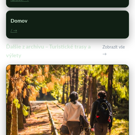
Domov
/ →
Ďalšie z archívu – Turistické trasy a
Zobrazit vše
→
výlety