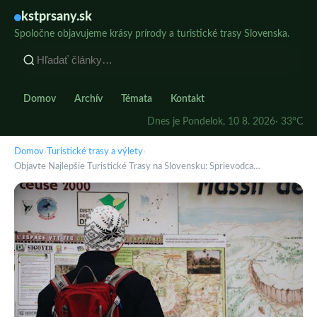
kstprsany.sk
Spoločne objavujeme krásy prírody a turistické trasy Slovenska.
Domov
Archív
Témata
Kontakt
Dnes je Pondelok, 10 8. 2026
· 33°C
Domov
›
Turistické trasy a výlety
›
Objavte Najlepšie Turistické Trasy na Slovensku: Sprievodca…