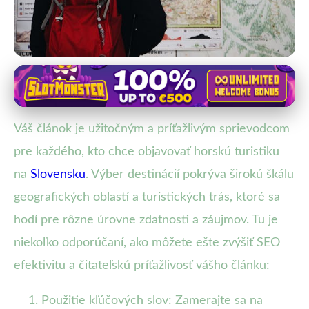
Turistické trasy a výlety
Objavte Najlepšie Turistické Trasy
Váš článok je užitočným a príťažlivým sprievodcom
na Slovensku: Sprievodca
pre každého, kto chce objavovať horskú turistiku
Horskou Turistikou
na
Slovensku
. Výber destinácií pokrýva širokú škálu
12. 1. 2026
· 3 min čítania · Autor: Marek Tichý
geografických oblastí a turistických trás, ktoré sa
hodí pre rôzne úrovne zdatnosti a záujmov. Tu je
niekoľko odporúčaní, ako môžete ešte zvýšiť SEO
efektivitu a čitateľskú príťažlivosť vášho článku:
Použitie kľúčových slov: Zamerajte sa na