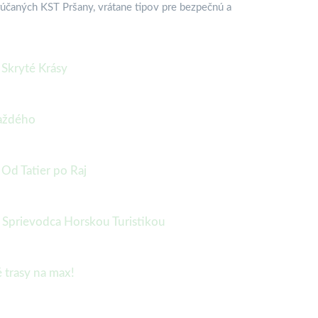
rúčaných KST Pršany, vrátane tipov pre bezpečnú a
 Skryté Krásy
každého
 Od Tatier po Raj
: Sprievodca Horskou Turistikou
é trasy na max!