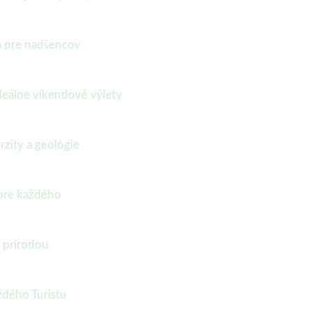
ka pre nadšencov
deálne víkendové výlety
rzity a geológie
 pre každého
a prírodou
ždého Turistu