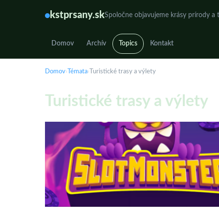
kstprsany.sk
Spoločne objavujeme krásy prírody a t
Domov
Archív
Topics
Kontakt
Domov
›
Témata
›
Turistické trasy a výlety
Turistické trasy a výlety