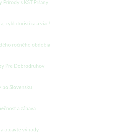
sy Prírody s KST Pršany
, cykloturistika a viac!
aždého ročného obdobia
Tipy Pre Dobrodruhov
y po Slovensku
pečnosť a zábava
m a objavte výhody