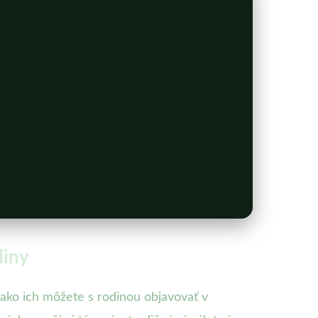
diny
, ako ich môžete s rodinou objavovať v