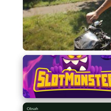
kstprsany.sk
Objavte najlepšie r
8. 3. 2026
· 10 min čítania · Autor: Peter Holý
Obsah