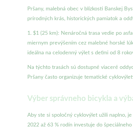
Pršany, malebná obec v blízkosti Banskej By
prírodných krás, historických pamiatok a odd
1. $1 (25 km): Nenáročná trasa vedie po asfa
miernym prevýšením cez malebné horské lúky a
ideálna na celodenný výlet s deťmi od 8 roko
Na týchto trasách sú dostupné viaceré oddyc
Pršany často organizuje tematické cyklovýle
Výber správneho bicykla a výb
Aby ste si spoločný cyklovýlet užili naplno, 
2022 až 63 % rodín investuje do špeciálneho 