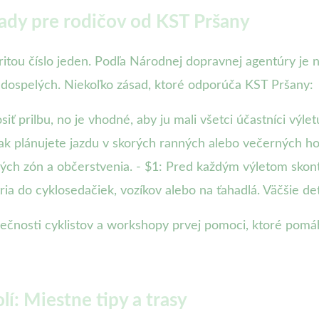
ady pre rodičov od KST Pršany
oritou číslo jeden. Podľa Národnej dopravnej agentúry je n
dospelých. Niekoľko zásad, ktoré odporúča KST Pršany:
iť prilbu, no je vhodné, aby ju mali všetci účastníci výle
k plánujete jazdu v skorých ranných alebo večerných hodi
ých zón a občerstvenia. - $1: Pred každým výletom skont
ria do cyklosedačiek, vozíkov alebo na ťahadlá. Väčšie det
pečnosti cyklistov a workshopy prvej pomoci, ktoré pom
lí: Miestne tipy a trasy