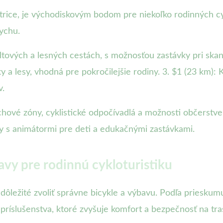
strice, je východiskovým bodom pre niekoľko rodinných c
ychu.
ltových a lesných cestách, s možnosťou zastávky pri skan
 lesy, vhodná pre pokročilejšie rodiny. 3. $1 (23 km): 
v.
hové zóny, cyklistické odpočívadlá a možnosti občerstv
ty s animátormi pre deti a edukačnými zastávkami.
avy pre rodinnú cykloturistiku
je dôležité zvoliť správne bicykle a výbavu. Podľa priesku
príslušenstva, ktoré zvyšuje komfort a bezpečnosť na tra