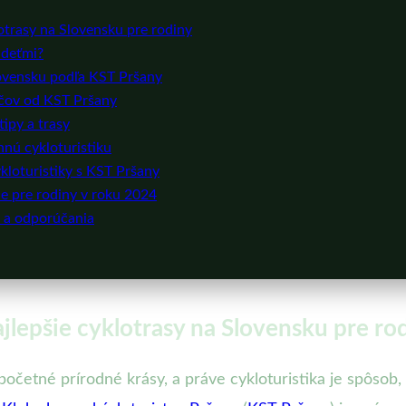
lotrasy na Slovensku pre rodiny
s deťmi?
lovensku podľa KST Pršany
ičov od KST Pršany
tipy a trasy
nnú cykloturistiku
kloturistiky s KST Pršany
ie pre rodiny v roku 2024
r a odporúčania
ajlepšie cyklotrasy na Slovensku pre ro
početné prírodné krásy, a práve cykloturistika je spôsob