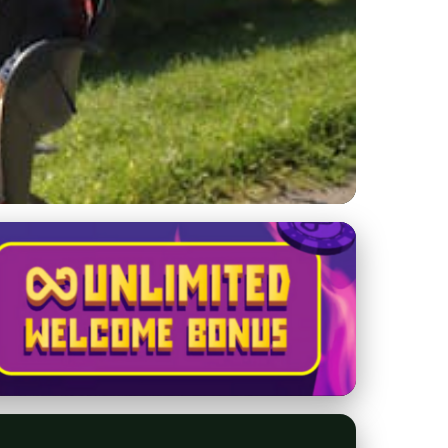
nsku s KST Pršany