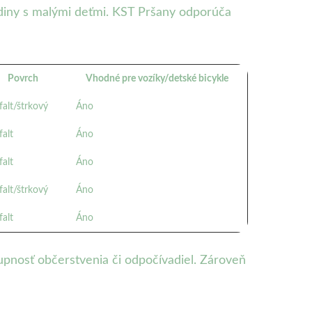
odiny s malými deťmi. KST Pršany odporúča
Povrch
Vhodné pre vozíky/detské bicykle
falt/štrkový
Áno
falt
Áno
falt
Áno
falt/štrkový
Áno
falt
Áno
tupnosť občerstvenia či odpočívadiel. Zároveň