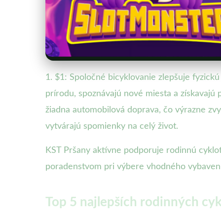
1. $1: Spoločné bicyklovanie zlepšuje fyzickú 
prírodu, spoznávajú nové miesta a získavajú
žiadna automobilová doprava, čo výrazne zvyš
vytvárajú spomienky na celý život.
KST Pršany aktívne podporuje rodinnú cyklot
poradenstvom pri výbere vhodného vybaveni
Top 5 najlepších rodinných cy