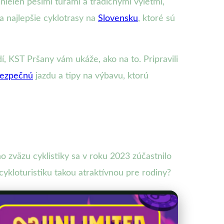
 nielen pešími túrami a tradičnými výletmi,
a najlepšie cyklotrasy na
Slovensku
, ktoré sú
, KST Pršany vám ukáže, ako na to. Pripravili
ezpečnú
jazdu a tipy na výbavu, ktorú
o zväzu cyklistiky sa v roku 2023 zúčastnilo
cykloturistiku takou atraktívnou pre rodiny?