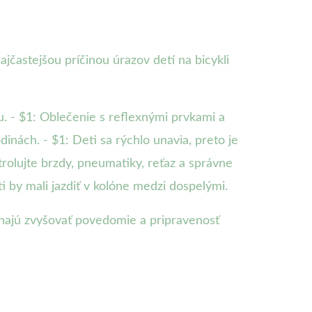
ajčastejšou príčinou úrazov detí na bicykli
tu. - $1: Oblečenie s reflexnými prvkami a
nách. - $1: Deti sa rýchlo unavia, preto je
rolujte brzdy, pneumatiky, reťaz a správne
i by mali jazdiť v kolóne medzi dospelými.
áhajú zvyšovať povedomie a pripravenosť