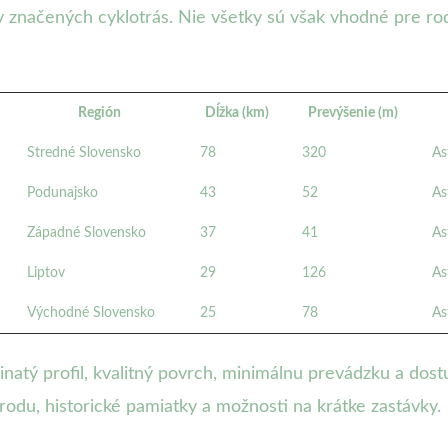
v značených cyklotrás. Nie všetky sú však vhodné pre r
Región
Dĺžka (km)
Prevýšenie (m)
Stredné Slovensko
78
320
As
Podunajsko
43
52
As
Západné Slovensko
37
41
As
Liptov
29
126
As
Východné Slovensko
25
78
As
inatý profil, kvalitný povrch, minimálnu prevádzku a dos
odu, historické pamiatky a možnosti na krátke zastávky.