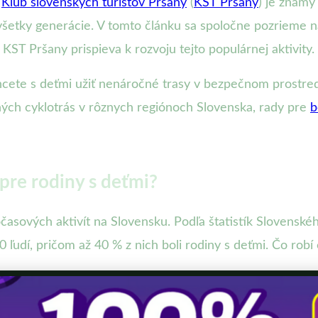
.
Klub slovenských turistov Pršany
(
KST Pršany
) je známy
e všetky generácie. V tomto článku sa spoločne pozrieme n
 KST Pršany prispieva k rozvoju tejto populárnej aktivity.
hcete s deťmi užiť nenáročné trasy v bezpečnom prostredí
ných cyklotrás v rôznych regiónoch Slovenska, rady pre
b
 pre rodiny s deťmi?
očasových aktivít na Slovensku. Podľa štatistík Slovenskéh
 ľudí, pričom až 40 % z nich boli rodiny s deťmi. Čo robí 