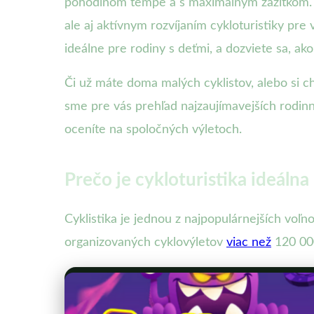
pohodlnom tempe a s maximálnym zážitkom
ale aj aktívnym rozvíjaním cykloturistiky pr
ideálne pre rodiny s deťmi, a dozviete sa, ako
Či už máte doma malých cyklistov, alebo si c
sme pre vás prehľad najzaujímavejších rodin
oceníte na spoločných výletoch.
Prečo je cykloturistika ideálna
Cyklistika je jednou z najpopulárnejších voľn
organizovaných cyklovýletov
viac než
120 000