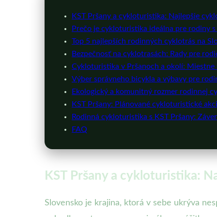
KST Pršany a cykloturistika: Najlepšie cyk
Prečo je cykloturistika ideálna pre rodiny 
Top 5 najlepších rodinných cyklotrás na S
Bezpečnosť na cyklotrasách: Rady pre rod
Cykloturistika v Pršanoch a okolí: Miestne 
Výber správneho bicykla a výbavy pre rodi
Ekologický a komunitný rozmer rodinnej cy
KST Pršany: Plánované cykloturistické akc
Rodinná cykloturistika s KST Pršany: Záve
FAQ
KST Pršany a cykloturistika: N
Slovensko je krajina, ktorá v sebe ukrýva nes