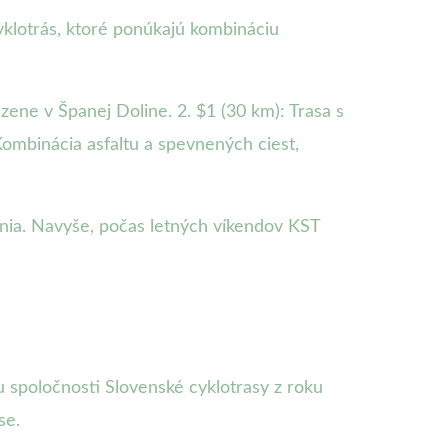
yklotrás, ktoré ponúkajú kombináciu
zene v Španej Doline. 2. $1 (30 km): Trasa s
Kombinácia asfaltu a spevnených ciest,
enia. Navyše, počas letných víkendov KST
mu spoločnosti Slovenské cyklotrasy z roku
se.