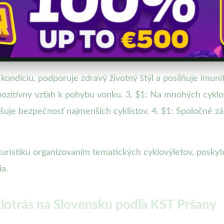
kondíciu, podporuje zdravý životný štýl a posilňuje imunit
 pozitívny vzťah k pohybu vonku. 3. $1: Na mnohých cykl
uje bezpečnosť najmenších cyklistov. 4. $1: Spoločné záž
uristiku organizovaním tematických cyklovýletov, posky
a.
klotrás na Slovensku podľa KST Pršany