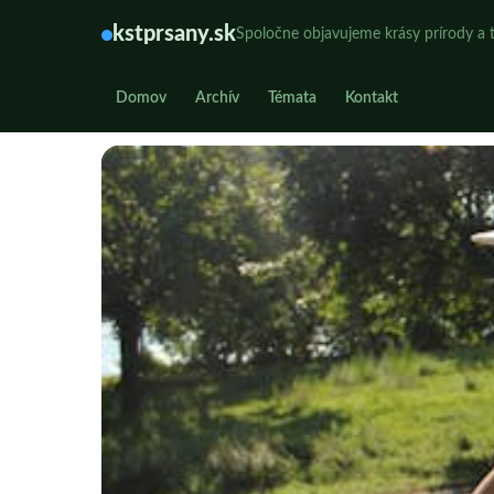
kstprsany.sk
Spoločne objavujeme krásy prírody a t
Domov
Archív
Témata
Kontakt