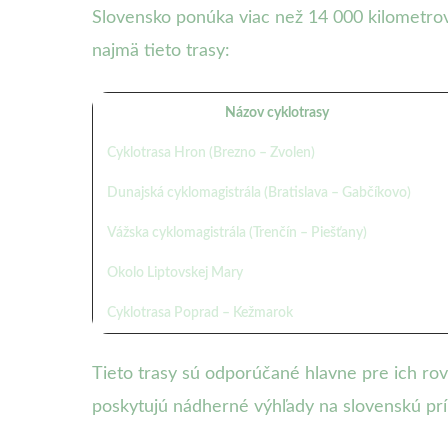
Slovensko ponúka viac než 14 000 kilometro
najmä tieto trasy:
Názov cyklotrasy
Cyklotrasa Hron (Brezno – Zvolen)
Dunajská cyklomagistrála (Bratislava – Gabčíkovo)
Vážska cyklomagistrála (Trenčín – Piešťany)
Okolo Liptovskej Mary
Cyklotrasa Poprad – Kežmarok
Tieto trasy sú odporúčané hlavne pre ich rov
poskytujú nádherné výhľady na slovenskú prír