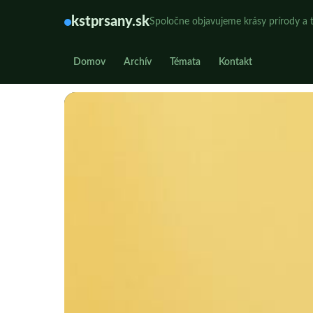
kstprsany.sk
Spoločne objavujeme krásy prírody a t
Domov
Archív
Témata
Kontakt