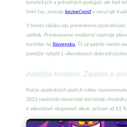
turistických a prírodných podujatí, ale tiež 
šetrí čas, zvyšuje
bezpečnosť
a zaručuje kvali
V tomto článku vás prevedieme podrobnými kr
zážitok. Preskúmame moderné nástroje plánov
turistike na
Slovensku
. Či už patríte medzi 
pomôže vyťažiť z víkendových dobrodružsti
Analýza trendov: Záujem o prír
Počas posledných piatich rokov zaznamenala 
2023 navštívilo slovenské turistické chodníky
o víkendové skupinové akcie, pričom až 61 %