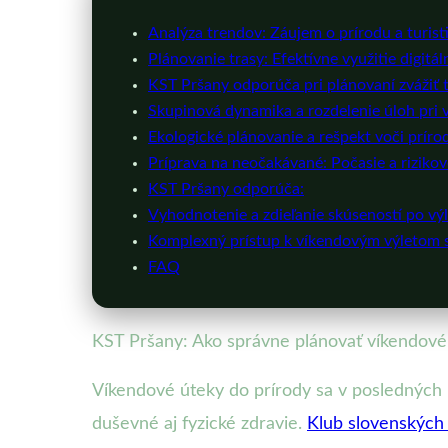
Analýza trendov: Záujem o prírodu a turist
Plánovanie trasy: Efektívne využitie digitá
KST Pršany odporúča pri plánovaní zvážiť t
Skupinová dynamika a rozdelenie úloh pri 
Ekologické plánovanie a rešpekt voči príro
Príprava na neočakávané: Počasie a rizikov
KST Pršany odporúča:
Vyhodnotenie a zdieľanie skúseností po vý
Komplexný prístup k víkendovým výletom 
FAQ
KST Pršany: Ako správne plánovať víkendové 
Víkendové úteky do prírody sa v posledných r
duševné aj fyzické zdravie.
Klub slovenských 