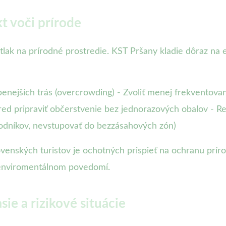
t voči prírode
ý tlak na prírodné prostredie. KST Pršany kladie dôraz n
nejších trás (overcrowding) - Zvoliť menej frekventovan
red pripraviť občerstvenie bez jednorazových obalov - R
dníkov, nevstupovať do bezzásahových zón)
lovenských turistov je ochotných prispieť na ochranu pr
m enviromentálnom povedomí.
ie a rizikové situácie