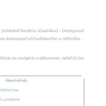
 (zohľadniť kondíciu účastníkov) - Dostupnosť
avná dostupnosť východiskového a cieľového
ácie na navigáciu a plánovanie, zatiaľ čo len
Hlavné výhody
istické trasy
ch, prevýšenie