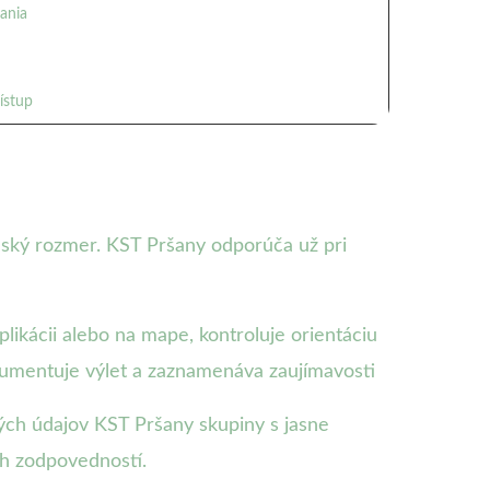
čania
rístup
enský rozmer. KST Pršany odporúča už pri
likácii alebo na mape, kontroluje orientáciu
okumentuje výlet a zaznamenáva zaujímavosti
ných údajov KST Pršany skupiny s jasne
ch zodpovedností.