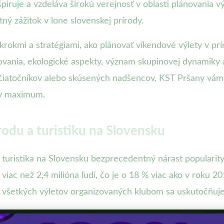
inšpiruje a vzdeláva širokú verejnosť v oblasti plánovania
tný zážitok v lone slovenskej prírody.
okmi a stratégiami, ako plánovať víkendové výlety v prí
ania, ekologické aspekty, význam skupinovej dynamiky a
začiatočníkov alebo skúsených nadšencov, KST Pršany vá
ev maximum.
odu a turistiku na Slovensku
turistika na Slovensku bezprecedentný nárast popularity.
 viac než 2,4 milióna ľudí, čo je o 18 % viac ako v roku 
 všetkých výletov organizovaných klubom sa uskutočňuje