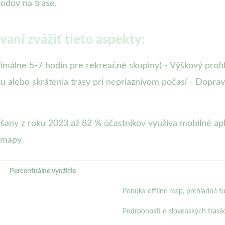
bodov na trase.
aní zvážiť tieto aspekty:
málne 5-7 hodín pre rekreačné skupiny) - Výškový profil
ku alebo skrátenia trasy pri nepriaznivom počasí - Dopr
any z roku 2023 až 82 % účastníkov využíva mobilné aplik
 mapy.
Percentuálne využitie
Ponuka offline máp, prehľadné tur
Podrobnosti o slovenských trasá