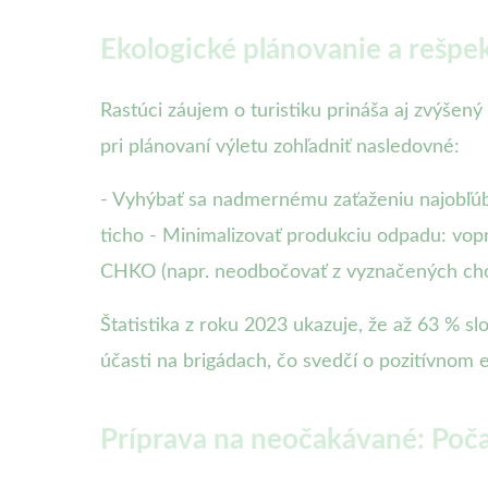
Ekologické plánovanie a rešpek
Rastúci záujem o turistiku prináša aj zvýšen
pri plánovaní výletu zohľadniť nasledovné:
- Vyhýbať sa nadmernému zaťaženiu najobľúbe
ticho - Minimalizovať produkciu odpadu: vop
CHKO (napr. neodbočovať z vyznačených cho
Štatistika z roku 2023 ukazuje, že až 63 % s
účasti na brigádach, čo svedčí o pozitívno
Príprava na neočakávané: Počas