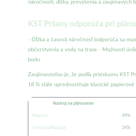
náročnosti, dĺžky, prevýšenia a zaujímavých 
KST Pršany odporúča pri plánov
- Dĺžka a časová náročnosť (odporúča sa maxi
občerstvenia a vody na trase - Možnosti úni
bodu
Zaujímavosťou je, že podľa prieskumu KST Prš
18 % stále uprednostňuje klasické papierové
Nástroj na plánovanie
Mapy.cz
49%
TuristickaMapa.sk
24%