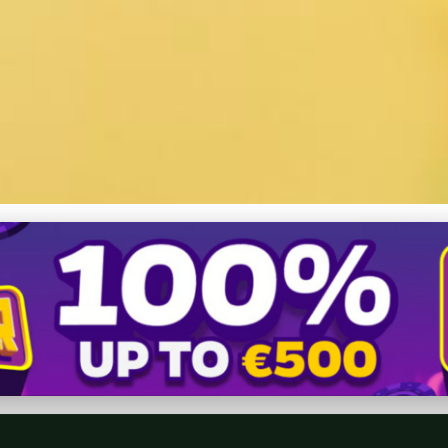
ých výletov s KST Pršany: