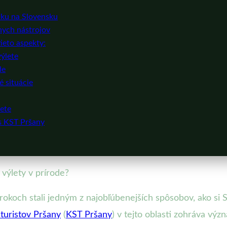
iku na Slovensku
lnych nástrojov
ieto aspekty:
výlete
de
é situácie
lete
s KST Pršany
výlety v prírode?
okoch stali jedným z najobľúbenejších spôsobov, ako si Sl
turistov Pršany
(
KST Pršany
) v tejto oblasti zohráva vý