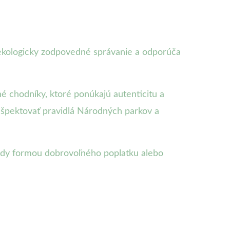
a ekologicky zodpovedné správanie a odporúča
é chodníky, ktoré ponúkajú autenticitu a
ešpektovať pravidlá Národných parkov a
írody formou dobrovoľného poplatku alebo