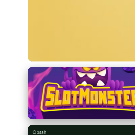
kstprsany.sk
Plánovanie víkendov
tipy
9. 3. 2026
· 9 min čítania · Autor: Peter Holý
Obsah