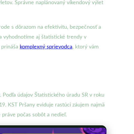
 výletov. Správne naplánovaný víkendový výlet
rode s dôrazom na efektivitu, bezpečnosť a
 vyhodnotíme aj štatistické trendy v
m prináša
komplexný sprievodca
, ktorý vám
 Podľa údajov Štatistického úradu SR v roku
2019. KST Pršany eviduje rastúci záujem najmä
 práve počas sobôt a nedieľ.