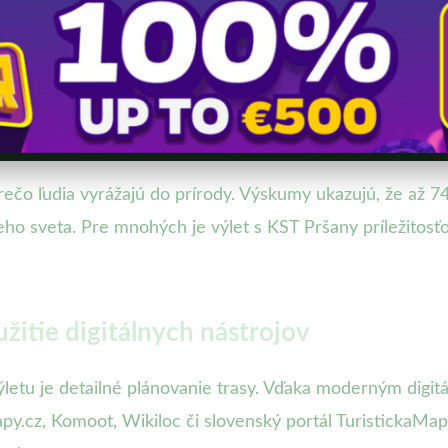
prečo ľudia vyrážajú do prírody. Výskumy ukazujú, že až 
ho sveta. Pre mnohých je výlet s KST Pršany príležitosťo
žitie digitálnych nástrojov
u je detailné plánovanie trasy. Vďaka moderným digitáln
py.cz, Komoot, Wikiloc či slovenský portál TuristickaMap