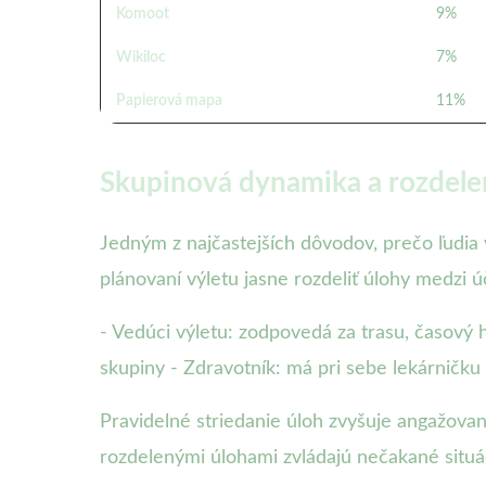
Komoot
9%
Wikiloc
7%
Papierová mapa
11%
Skupinová dynamika a rozdelen
Jedným z najčastejších dôvodov, prečo ľudia 
plánovaní výletu jasne rozdeliť úlohy medzi ú
- Vedúci výletu: zodpovedá za trasu, časový 
skupiny - Zdravotník: má pri sebe lekárničk
Pravidelné striedanie úloh zvyšuje angažovan
rozdelenými úlohami zvládajú nečakané situá