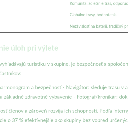
Komunita, zdieľanie trás, odporú
Globálne trasy, hodnotenia
Nezávislosť na batérii, tradičný p
ie úloh pri výlete
vyhľadávajú turistiku v skupine, je bezpečnosť a spoloč
častníkov:
harmonogram a bezpečnosť - Navigátor: sleduje trasu v ap
u a základné zdravotné vybavenie - Fotograf/kronikár: d
osť členov a zároveň rozvíja ich schopnosti. Podľa inter
cie o 37 % efektívnejšie ako skupiny bez vopred určený