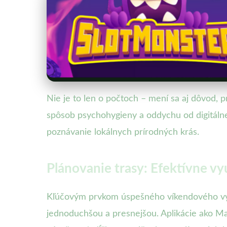
Nie je to len o počtoch – mení sa aj dôvod, 
spôsob psychohygieny a oddychu od digitálne
poznávanie lokálnych prírodných krás.
Plánovanie trasy: Efektívne vyu
Kľúčovým prvkom úspešného víkendového výlet
jednoduchšou a presnejšou. Aplikácie ako Ma