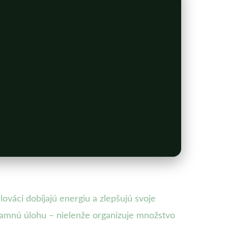
ováci dobíjajú energiu a zlepšujú svoje
znamnú úlohu – nielenže organizuje množstvo