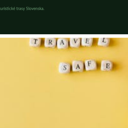
uristické trasy Slovenska.