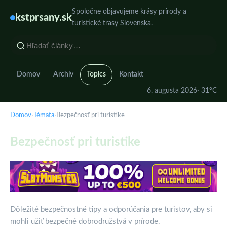
Spoločne objavujeme krásy prírody a
kstprsany.sk
turistické trasy Slovenska.
Domov
Archív
Topics
Kontakt
6. augusta 2026
· 31°C
Domov
›
Témata
›
Bezpečnosť pri turistike
Bezpečnosť pri turistike
Dôležité bezpečnostné tipy a odporúčania pre turistov, aby si
mohli užiť bezpečné dobrodružstvá v prírode.