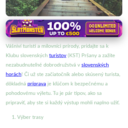
Príprava na turistiku
Objavte krásy Slovenska s KST
Vášniví turisti a milovníci prírody, pridajte sa k
Pršany: Tip na bezpečný výlet
Klubu slovenských
turistov
(KST) Pršany a zažite
25. 1. 2026
· 3 min čítania · Autor: Peter Holý
nezabudnuteľné dobrodružstvá v
slovenských
horách
! Či už ste začiatočník alebo skúsený turista,
dôkladná
príprava
je kľúčom k bezpečnému a
pohodovému výletu. Tu je pár tipov, ako sa
pripraviť, aby ste si každý výstup mohli naplno užiť.
Výber trasy