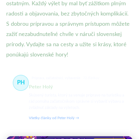
ostatným. Každý výlet by mal byť zážitkom plným
radosti a objavovania, bez zbytočných komplikácií.
S dobrou prípravou a správnym prístupom môžete
zažiť nezabudnuteľné chvíle v náruči slovenskej
prírody. Vydajte sa na cesty a užite si krásy, ktoré
ponúkajú slovenské hory!
Príprava, začiatočníci, vybavenie
72 článkov
PH
Peter Holý
Skúsený turista, ktorý sa venuje príprave na turistiku a
rád pomáha začiatočníkom správne si vybaviť výbavu a
zvládnuť základy na výletoch.
Všetky články od Peter Holý →