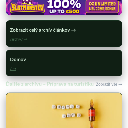
Zobraziť celý archív článkov →
/archiv/ →
Domov
/ →
Ďalšie z archívu – Príprava na turistiku
Zobrazit vše →