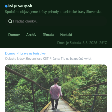
kstprsany.sk
Spoločne objavujeme krásy prírody a turistické trasy Slovenska.
Domov
Archív
Témata
Kontakt
Dnes je Sobota, 8 8. 2026
· 25°C
Domov
›
Príprava na turistiku
›
Objavte krásy Slovenska s KST Pršany: Tip na bezpečný výlet