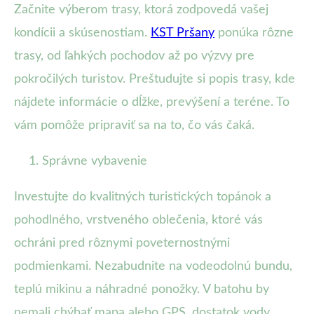
Začnite výberom trasy, ktorá zodpovedá vašej
kondícii a skúsenostiam.
KST Pršany
ponúka rôzne
trasy, od ľahkých pochodov až po výzvy pre
pokročilých turistov. Preštudujte si popis trasy, kde
nájdete informácie o dĺžke, prevýšení a teréne. To
vám pomôže pripraviť sa na to, čo vás čaká.
Správne vybavenie
Investujte do kvalitných turistických topánok a
pohodlného, vrstveného oblečenia, ktoré vás
ochráni pred rôznymi poveternostnými
podmienkami. Nezabudnite na vodeodolnú bundu,
teplú mikinu a náhradné ponožky. V batohu by
nemali chýbať mapa alebo GPS, dostatok vody,