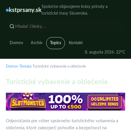
Spoločne objavujeme krásy prírody a
kstprsany.sk
turistické trasy Slovenska.
Domov
Archív
Topics
Kontakt
8. augusta 2026
· 22°C
Domov
›
Témata
›
Turistické vybavenie a oblečenie
Turistické vybavenie a oblečenie
Odporúčania pre výber správneho turistického vybavenia a
oblečenia, ktoré zabezpečí pohodlie a bezpečnosť na