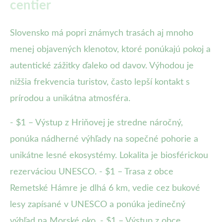
centier
Slovensko má popri známych trasách aj mnoho
menej objavených klenotov, ktoré ponúkajú pokoj a
autentické zážitky ďaleko od davov. Výhodou je
nižšia frekvencia turistov, často lepší kontakt s
prírodou a unikátna atmosféra.
- $1 – Výstup z Hriňovej je stredne náročný,
ponúka nádherné výhľady na sopečné pohorie a
unikátne lesné ekosystémy. Lokalita je biosférickou
rezerváciou UNESCO. - $1 – Trasa z obce
Remetské Hámre je dlhá 6 km, vedie cez bukové
lesy zapísané v UNESCO a ponúka jedinečný
výhľad na Morské oko. - $1 – Výstup z obce