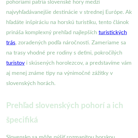
pohoriami patria slovenské hory medzi
najvyhľadávanejšie destinácie v strednej Európe. Ak
hľadáte inšpiráciu na horskú turistiku, tento článok
prináša komplexný prehľad najlepších
turistických
trás
, zoradených podľa náročnosti. Zameriame sa
na trasy vhodné pre rodiny s deťmi, pokročilých
turistov
i skúsených horolezcov, a predstavíme vám
aj menej známe tipy na výnimočné zážitky v
slovenských horách.
Prehľad slovenských pohorí a ich
špecifiká
Slovensko sa môže pýšiť rozmanitou horskou