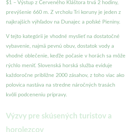
$1 – Výstup z Červeného Kláštora trvá 2 hodiny,
prevýšenie 660 m. Z vrcholu Tri koruny je jeden z
najkrajších výhľadov na Dunajec a poľské Pieniny.
V tejto kategórii je vhodné myslieť na dostatočné
vybavenie, najmä pevnú obuv, dostatok vody a
vhodné oblečenie, keďže počasie v horách sa môže
rýchlo meniť. Slovenská horská služba eviduje
každoročne približne 2000 zásahov, z toho viac ako
polovica nastáva na stredne náročných trasách
kvôli podceneniu prípravy.
Výzvy pre skúsených turistov a
horolezcov