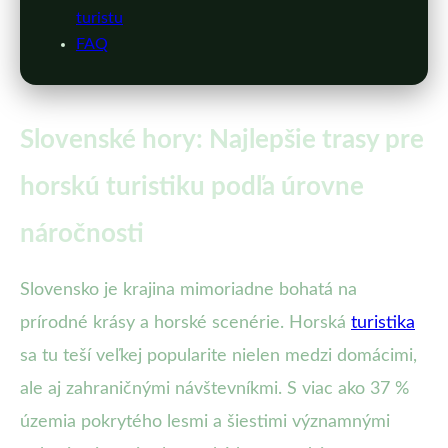
turistu
FAQ
Slovenské hory: Najlepšie trasy pre
horskú turistiku podľa úrovne
náročnosti
Slovensko je krajina mimoriadne bohatá na
prírodné krásy a horské scenérie. Horská
turistika
sa tu teší veľkej popularite nielen medzi domácimi,
ale aj zahraničnými návštevníkmi. S viac ako 37 %
územia pokrytého lesmi a šiestimi významnými