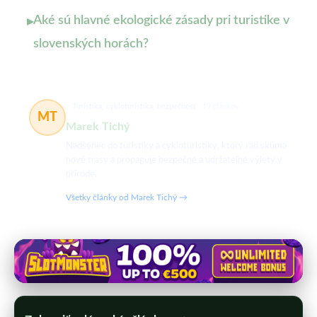
Aké sú hlavné ekologické zásady pri turistike v
▸
slovenských horách?
Turistika, cykloturistika, bezpečnosť
19 článkov
MT
Marek Tichý
Nadšenec do turistiky a cykloturistiky, ktorý rád skúma
nové trasy a propaguje bezpečné a udržateľné výlety v
prírode.
Všetky články od Marek Tichý →