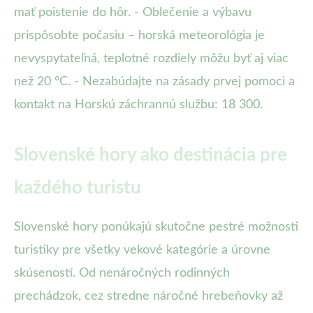
mať poistenie do hôr. - Oblečenie a výbavu
prispôsobte počasiu – horská meteorológia je
nevyspytateľná, teplotné rozdiely môžu byť aj viac
než 20 °C. - Nezabúdajte na zásady prvej pomoci a
kontakt na Horskú záchrannú službu: 18 300.
Slovenské hory ako destinácia pre
každého turistu
Slovenské hory ponúkajú skutočne pestré možnosti
turistiky pre všetky vekové kategórie a úrovne
skúseností. Od nenáročných rodinných
prechádzok, cez stredne náročné hrebeňovky až