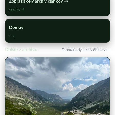
Zobraziť celý archív článkov →
/archiv/ →
Domov
/ →
Ďalšie z archívu
Zobraziť celý archív článkov →