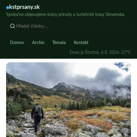
kstprsany.sk
Spoločne objavujeme krásy prírody a turistické trasy Slovenska.
Domov
Archív
Témata
Kontakt
Dnes je Štvrtok, 6 8. 2026
· 27°C