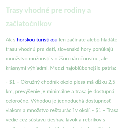
Trasy vhodné pre rodiny a
začiatočníkov
Ak s
horskou turistikou
len začínate alebo hľadáte
trasu vhodnú pre deti, slovenské hory ponúkajú
množstvo možností s nižšou náročnosťou, ale
krásnymi výhľadmi. Medzi najobľúbenejšie patria:
- $1 – Okružný chodník okolo plesa má dĺžku 2,5
km, prevýšenie je minimálne a trasa je dostupná
celoročne. Výhodou je jednoduchá dostupnosť
vlakom a množstvo reštaurácií v okolí. - $1 – Trasa
vedie cez sústavu tiesňav, lávok a rebríkov s