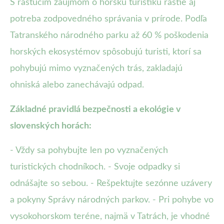
S rastúcim záujmom o horskú turistiku rastie aj
potreba zodpovedného správania v prírode. Podľa
Tatranského národného parku až 60 % poškodenia
horských ekosystémov spôsobujú turisti, ktorí sa
pohybujú mimo vyznačených trás, zakladajú
ohniská alebo zanechávajú odpad.
Základné pravidlá bezpečnosti a ekológie v
slovenských horách:
- Vždy sa pohybujte len po vyznačených
turistických chodníkoch. - Svoje odpadky si
odnášajte so sebou. - Rešpektujte sezónne uzávery
a pokyny Správy národných parkov. - Pri pohybe vo
vysokohorskom teréne, najmä v Tatrách, je vhodné