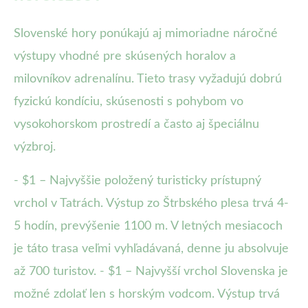
Slovenské hory ponúkajú aj mimoriadne náročné
výstupy vhodné pre skúsených horalov a
milovníkov adrenalínu. Tieto trasy vyžadujú dobrú
fyzickú kondíciu, skúsenosti s pohybom vo
vysokohorskom prostredí a často aj špeciálnu
výzbroj.
- $1 – Najvyššie položený turisticky prístupný
vrchol v Tatrách. Výstup zo Štrbského plesa trvá 4-
5 hodín, prevýšenie 1100 m. V letných mesiacoch
je táto trasa veľmi vyhľadávaná, denne ju absolvuje
až 700 turistov. - $1 – Najvyšší vrchol Slovenska je
možné zdolať len s horským vodcom. Výstup trvá