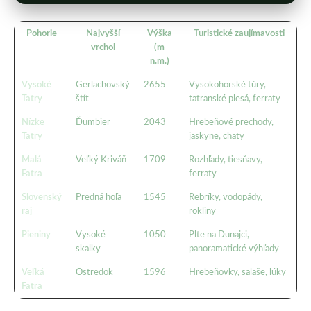
Pohorie
Najvyšší
Výška
Turistické zaujímavosti
vrchol
(m
n.m.)
Vysoké
Gerlachovský
2655
Vysokohorské túry,
Tatry
štít
tatranské plesá, ferraty
Nízke
Ďumbier
2043
Hrebeňové prechody,
Tatry
jaskyne, chaty
Malá
Veľký Kriváň
1709
Rozhľady, tiesňavy,
Fatra
ferraty
Slovenský
Predná hoľa
1545
Rebríky, vodopády,
raj
rokliny
Pieniny
Vysoké
1050
Plte na Dunajci,
skalky
panoramatické výhľady
Veľká
Ostredok
1596
Hrebeňovky, salaše, lúky
Fatra