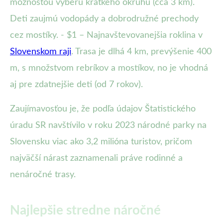
možnosťou výberu krátkeho okruhu (cca 3 km).
Deti zaujmú vodopády a dobrodružné prechody
cez mostíky. - $1 – Najnavštevovanejšia roklina v
Slovenskom raji
. Trasa je dlhá 4 km, prevýšenie 400
m, s množstvom rebríkov a mostíkov, no je vhodná
aj pre zdatnejšie deti (od 7 rokov).
Zaujímavosťou je, že podľa údajov Štatistického
úradu SR navštívilo v roku 2023 národné parky na
Slovensku viac ako 3,2 milióna turistov, pričom
najväčší nárast zaznamenali práve rodinné a
nenáročné trasy.
Najlepšie stredne náročné