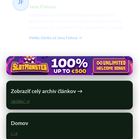
JF
Jana Fialová
Aktívna členka turistického klubu, motivuje ľudí k
spoločným výletom a rozvoju komunitných projektov,
podporujúc zdravý životný štýl a bezpečnosť v prírode.
Všetky články od Jana Fialová →
Zobraziť celý archív článkov →
/archiv/ →
Domov
/ →