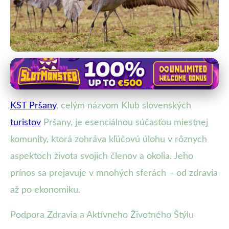
KST Pršany a komunitný rozvoj
KST Pršany: Viac než turistika,
KST Pršany
, celým názvom Klub slovenských
oživenie komunity a prírody
turistov
Pršany, je esenciálnou súčasťou miestnej
22. 2. 2026
· 3 min čítania · Autor: Jana Fialová
komunity, ktorá zohráva kľúčovú úlohu v rôznych
aspektoch života svojich členov a okolia. Jeho
prínos sa prejavuje v mnohých sferách – od zdravia
až po ekonomiku.
Podpora Zdravia a Aktívneho Životného Štýlu