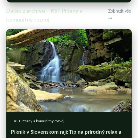
Ďalšie z archívu – KST Pršany a
Zobrazit vše
→
komunitný rozvoj
KST Pršany a komunitný rozvoj
Piknik v Slovenskom raji: Tip na prírodný relax a