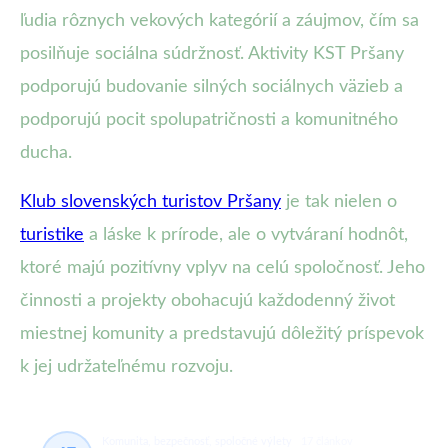
ľudia rôznych vekových kategórií a záujmov, čím sa
posilňuje sociálna súdržnosť. Aktivity KST Pršany
podporujú budovanie silných sociálnych väzieb a
podporujú pocit spolupatričnosti a komunitného
ducha.
Klub slovenských turistov Pršany
je tak nielen o
turistike
a láske k prírode, ale o vytváraní hodnôt,
ktoré majú pozitívny vplyv na celú spoločnosť. Jeho
činnosti a projekty obohacujú každodenný život
miestnej komunity a predstavujú dôležitý príspevok
k jej udržateľnému rozvoju.
Komunita, bezpečnosť, spoločné výlety
17 článkov