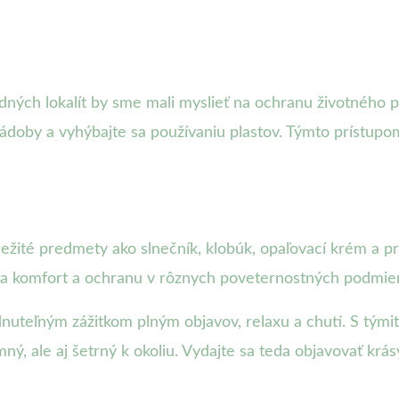
odných lokalít by sme mali myslieť na ochranu životného 
ádoby a vyhýbajte sa používaniu plastov. Týmto prístupom 
žité predmety ako slnečník, klobúk, opaľovací krém a p
a komfort a ochranu v rôznych poveternostných podmie
uteľným zážitkom plným objavov, relaxu a chutí. S týmito
mný, ale aj šetrný k okoliu. Vydajte sa teda objavovať kr