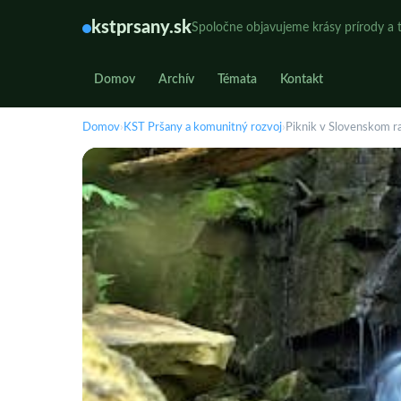
kstprsany.sk
Spoločne objavujeme krásy prírody a t
Domov
Archív
Témata
Kontakt
Domov
›
KST Pršany a komunitný rozvoj
›
Piknik v Slovenskom raj