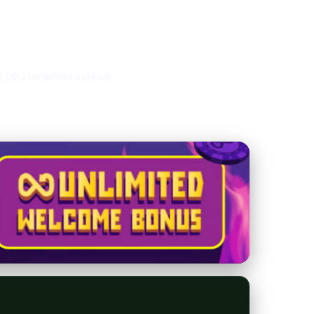
 štýl a bezpečnosť v prírode.