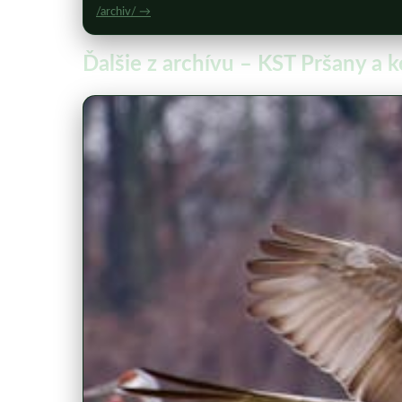
/archiv/ →
Ďalšie z archívu – KST Pršany a 