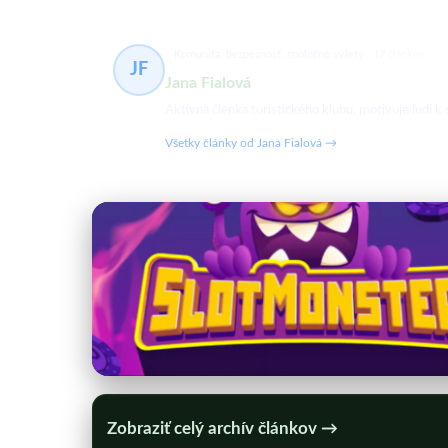
Komunita, bezpečnosť, spoločné výlety
17 článkov
JF
Jana Fialová
Aktívna členka turistického klubu, motivuje ľudí 
Všetky články od Jana Fialová →
Zobraziť celý archív článkov →