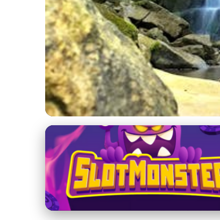
KST Pršany a komunitný rozvoj
Piknik v Slovenskom 
komunít
20. 2. 2026
· 4 min čítania · Autor: Jana Fialová