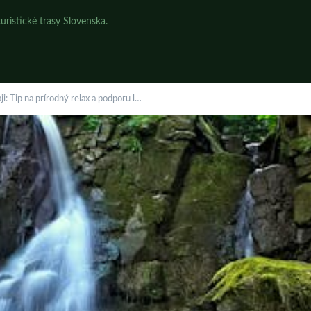
uristické trasy Slovenska.
i: Tip na prírodný relax a podporu l…