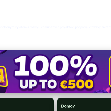
k spoločným výletom a rozvoju komunitných projektov, podporujúc zdravý životný
Domov