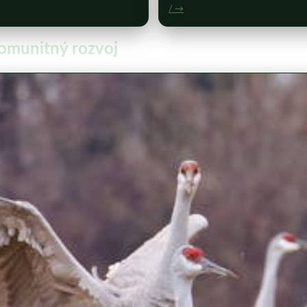
/ →
komunitný rozvoj