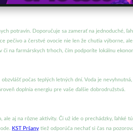
ch potravín. Doporučuje sa zamerať na jednoduché, ľahk
e pečivo a čerstvé ovocie nie len že chutia výborne, ale
 či na farmárskych trhoch, čím podporíte lokálnu ekono
obzvlášť počas teplých letných dní. Voda je nevyhnutná,
zároveň doplnia energiu pre vaše ďalšie dobrodružstvá.
o, ale aj na rôzne aktivity. Či už ide o prechádzky, ľahké tú
írode.
KST Pršany
tiež odporúča nechať si čas na pozorova