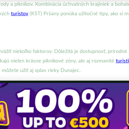
rody a piknikov. Kombinácia úchvatných krajiniek a bohat
ských
turistov
(KST) Pršany ponúka užitočné tipy, ako si m
 zvážiť niekoľko faktorov. Dôležitá je dostupnosť, prírodné
ajú nielen krásne piknikové zóny, ale aj rozmanité
turist
 môžete užiť aj splav rieky Dunajec.